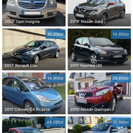
2009' Opel Insignia
2019' Nissan Juke
35,000zł
14,900zł
2017' Renault Clio
2011' Hyundai i30
14,900zł
29,900zł
2011' Citroen C4 Picasso
2010' Nissan Qashqai+2
44,999zł
12,999zł