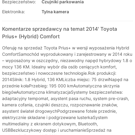
Bezpieczeństwo:
Czujniki parkowania
Elektronika:
Tylna kamera
Komentarze sprzedawcy na temat 2014' Toyota
Prius+ (Hybrid) Comfort
Oferuję na sprzedaż Toyota Prius+ w wersji wyposażenia Hybrid
ComfortSamochód wyprodukowany i zarejestrowany w 2014 roku
– wyposażony w oszczędny, niezawodny napęd hybrydowy 1.8 o
mocy 136 KM. Idealny wybór dla osób ceniących komfort,
bezpieczeństwo i nowoczesne technologie.Rok produkcji:
2014Silnik: 1.8 Hybrid, 136 KMLiczba miejsc: 75 drzwiNapęd na
przednie kołaPrzebieg: 195 000 kmAutomatyczna skrzynia
biegówAutomatyczna klimatyzacjaSystemy bezpieczeństwa:
adaptacyjny tempomat, asystent pasa ruchu, system pre-crash,
kamera cofania, czujniki deszczu, rozpoznawanie znaków,
asystent świateł drogowychPodgrzewane fotele przednie,
elektrycznie składane i podgrzewane lusterkaSystem
multimedialny z ekranem dotykowym, Bluetooth,
USBBezkluczykowy dostęp i uruchamianieSprzedaż na