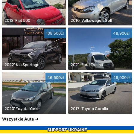
2018' Fiat 500
2010' Volkswagen Golf
108,500zł
48,900zł
2022' Kia Sportage
2021' Ford Transit
46,500zł
49,000zł
2020' Toyota Yaris
2017' Toyota Corolla
Wszystkie Auta
SUPPORT UKRAINE