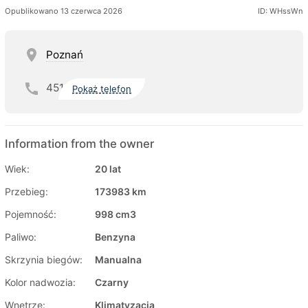
Opublikowano 13 czerwca 2026
ID: WHssWn
Poznań
451
Pokaż telefon
Information from the owner
Wiek:
20 lat
Przebieg:
173983 km
Pojemność:
998 cm3
Paliwo:
Benzyna
Skrzynia biegów:
Manualna
Kolor nadwozia:
Czarny
Wnętrze:
Klimatyzacja