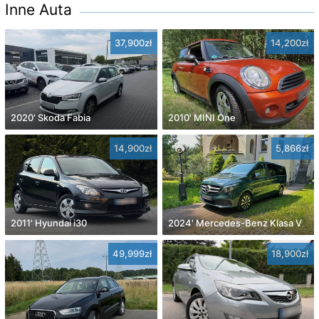
Inne Auta
37,900zł
14,200zł
2020' Skoda Fabia
2010' MINI One
14,900zł
5,866zł
2011' Hyundai i30
2024' Mercedes-Benz Klasa V
49,999zł
18,900zł