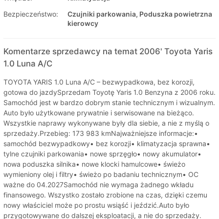
Bezpieczeństwo:
Czujniki parkowania, Poduszka powietrzna
kierowcy
Komentarze sprzedawcy na temat 2006' Toyota Yaris
1.0 Luna A/C
TOYOTA YARIS 1.0 Luna A/C – bezwypadkowa, bez korozji,
gotowa do jazdySprzedam Toyotę Yaris 1.0 Benzyna z 2006 roku.
Samochód jest w bardzo dobrym stanie technicznym i wizualnym.
Auto było użytkowane prywatnie i serwisowane na bieżąco.
Wszystkie naprawy wykonywane były dla siebie, a nie z myślą o
sprzedaży.Przebieg: 173 983 kmNajważniejsze informacje:•
samochód bezwypadkowy• bez korozji• klimatyzacja sprawna•
tylne czujniki parkowania• nowe sprzęgło• nowy akumulator•
nowa poduszka silnika• nowe klocki hamulcowe• świeżo
wymieniony olej i filtry• świeżo po badaniu technicznym• OC
ważne do 04.2027Samochód nie wymaga żadnego wkładu
finansowego. Wszystko zostało zrobione na czas, dzięki czemu
nowy właściciel może po prostu wsiąść i jeździć.Auto było
przygotowywane do dalszej eksploatacji, a nie do sprzedaży.