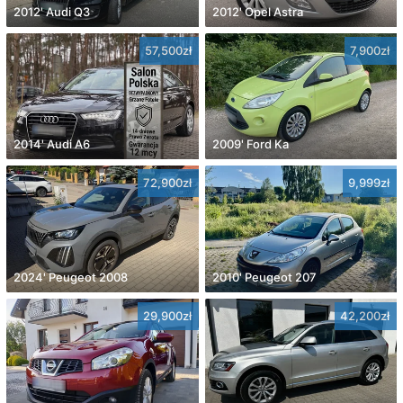
2012' Audi Q3
2012' Opel Astra
57,500zł
7,900zł
2014' Audi A6
2009' Ford Ka
72,900zł
9,999zł
2024' Peugeot 2008
2010' Peugeot 207
29,900zł
42,200zł