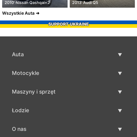
2010' Nissan Qashqai+2
2013' Audi Q5
Wszystkie Auta
SUPPORT UKRAINE
Auta
Auta używane
Motocykle
Szybka sprzedaż aut
Motocykle używane
Maszyny i sprzęt
Sprzedaż motocykli
Maszyny i sprzęt używane
Łodzie
Sprzedaż maszyn i sprzętu
Łodzie używane
O nas