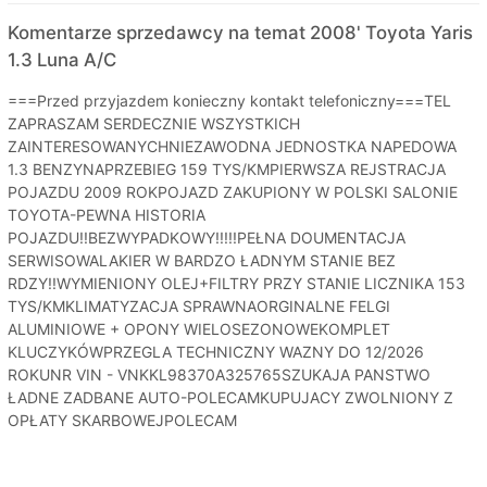
Komentarze sprzedawcy na temat 2008' Toyota Yaris
1.3 Luna A/C
===Przed przyjazdem konieczny kontakt telefoniczny===TEL
ZAPRASZAM SERDECZNIE WSZYSTKICH
ZAINTERESOWANYCHNIEZAWODNA JEDNOSTKA NAPEDOWA
1.3 BENZYNAPRZEBIEG 159 TYS/KMPIERWSZA REJSTRACJA
POJAZDU 2009 ROKPOJAZD ZAKUPIONY W POLSKI SALONIE
TOYOTA-PEWNA HISTORIA
POJAZDU!!BEZWYPADKOWY!!!!!PEŁNA DOUMENTACJA
SERWISOWALAKIER W BARDZO ŁADNYM STANIE BEZ
RDZY!!WYMIENIONY OLEJ+FILTRY PRZY STANIE LICZNIKA 153
TYS/KMKLIMATYZACJA SPRAWNAORGINALNE FELGI
ALUMINIOWE + OPONY WIELOSEZONOWEKOMPLET
KLUCZYKÓWPRZEGLA TECHNICZNY WAZNY DO 12/2026
ROKUNR VIN - VNKKL98370A325765SZUKAJA PANSTWO
ŁADNE ZADBANE AUTO-POLECAMKUPUJACY ZWOLNIONY Z
OPŁATY SKARBOWEJPOLECAM