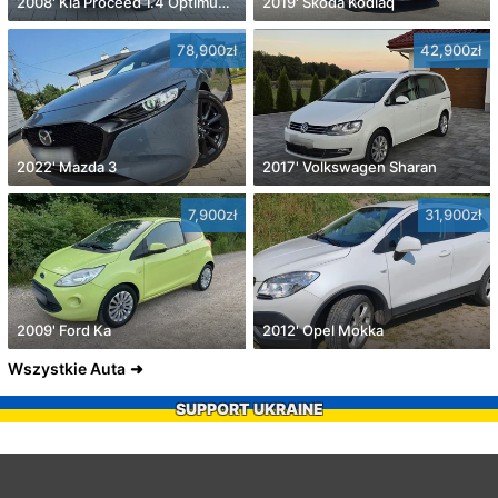
2008' Kia Proceed 1.4 Optimum +
2019' Skoda Kodiaq
78,900zł
42,900zł
2022' Mazda 3
2017' Volkswagen Sharan
7,900zł
31,900zł
2009' Ford Ka
2012' Opel Mokka
Wszystkie Auta
SUPPORT UKRAINE