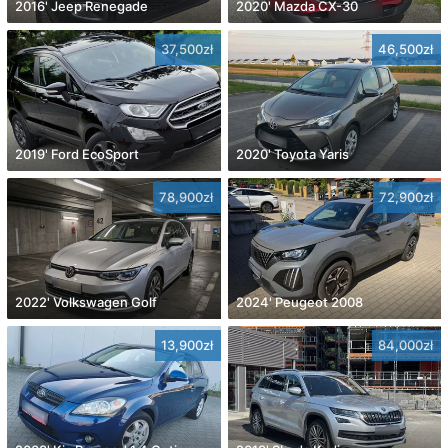
2016' Jeep Renegade
2020' Mazda CX-30
37,500zł
46,500zł
2019' Ford EcoSport
2020' Toyota Yaris
78,900zł
72,900zł
2022' Volkswagen Golf
2024' Peugeot 2008
13,900zł
84,000zł