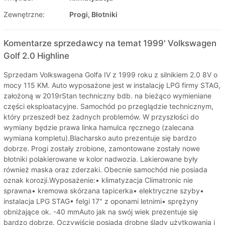
Zewnętrzne:
Progi, Błotniki
Komentarze sprzedawcy na temat 1999' Volkswagen
Golf 2.0 Highline
Sprzedam Volkswagena Golfa IV z 1999 roku z silnikiem 2.0 8V o
mocy 115 KM. Auto wyposażone jest w instalację LPG firmy STAG,
założoną w 2019rStan techniczny bdb. na bieżąco wymieniane
części eksploatacyjne. Samochód po przeglądzie technicznym,
który przeszedł bez żadnych problemów. W przyszłości do
wymiany będzie prawa linka hamulca ręcznego (zalecana
wymiana kompletu).Blacharsko auto prezentuje się bardzo
dobrze. Progi zostały zrobione, zamontowane zostały nowe
błotniki polakierowane w kolor nadwozia. Lakierowane były
również maska oraz zderzaki. Obecnie samochód nie posiada
oznak korozji.Wyposażenie:• klimatyzacja Climatronic nie
sprawna• kremowa skórzana tapicerka• elektryczne szyby•
instalacja LPG STAG• felgi 17" z oponami letnimi• sprężyny
obniżające ok. -40 mmAuto jak na swój wiek prezentuje się
bardzo dobrze. Oczywiście posiada drobne ślady użytkowania i