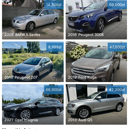
14,500zł
59,000zł
2008' BMW 5 Series
2016' Peugeot 3008
9,999zł
47,000zł
2010' Peugeot 207
2019' Ford Kuga
68,900zł
42,200zł
2021' Opel Insignia
2013' Audi Q5