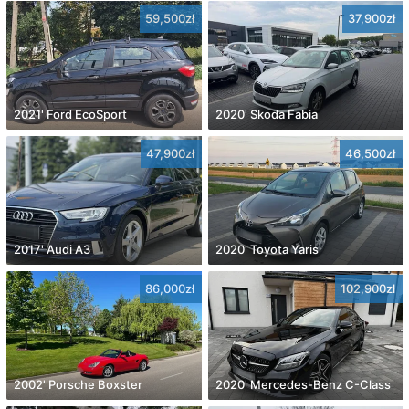
59,500zł
37,900zł
2021' Ford EcoSport
2020' Skoda Fabia
47,900zł
46,500zł
2017' Audi A3
2020' Toyota Yaris
86,000zł
102,900zł
2002' Porsche Boxster
2020' Mercedes-Benz C-Class