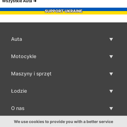
Wszystkie Auta
SUPPORT UKRAINE
Auta
Auta używane
Motocykle
Szybka sprzedaż aut
Motocykle używane
Maszyny i sprzęt
Sprzedaż motocykli
Maszyny i sprzęt używane
Łodzie
Sprzedaż maszyn i sprzętu
Łodzie używane
O nas
Sprzedaż łodzi
O nas
We use cookies to provide you with a better service