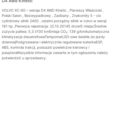
D4 Awd Kinetic
VOLVO XC-60 – wersja D4 AWD Kinetic , Pierwszy Właściciel ,
Polski Salon , Bezwypadkowy , Zadbany , Znakomity 5 - cio
cylindrowy silnik 2400 , ostatni porządny silnik w volvo w wersji
181 hp ,Pierwsza rejestracja: 22.10.20145 drzwi5 miejscŚrednie
zużycie paliwa: 5,3 l/100 kmEmisja CO₂: 139 g/kmAutomatyczna
klimatyzacja dwustrefowaTempomatLED-owe światła do jazdy
dziennejPodgrzewane i elektrycznie regulowane lusterkaESP,
ABS, kontrola trakcji, poduszki powietrzne kierowcy i
pasażeraWszystkie informacje zawarte w tym ogłoszeniu należy
potwierdzić u sprzedawcy.