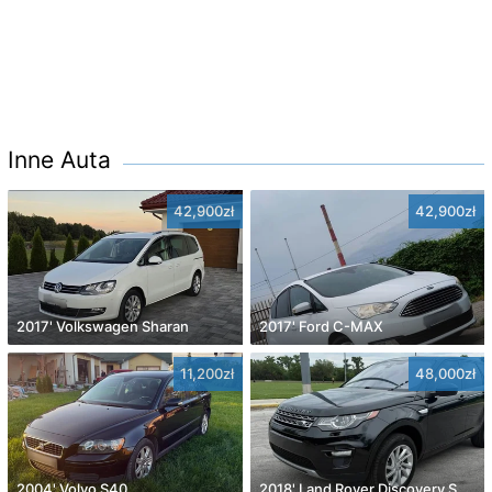
Inne Auta
42,900zł
42,900zł
2017' Volkswagen Sharan
2017' Ford C-MAX
11,200zł
48,000zł
2004' Volvo S40
2018' Land Rover Discovery Sport