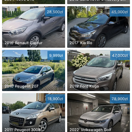
28,500zł
45,000zł
2016' Renault Captur
2017' Kia Rio
9,999zł
47,000zł
2010' Peugeot 207
2019' Ford Kuga
18,900zł
78,900zł
2011' Peugeot 3008
2022' Volkswagen Golf