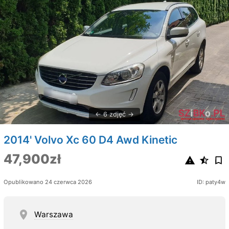
6 zdjęć
2014' Volvo Xc 60 D4 Awd Kinetic
47,900zł
Opublikowano 24 czerwca 2026
ID: paty4w
Warszawa