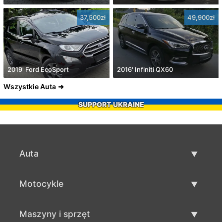
37,500zł
49,900zł
2019' Ford EcoSport
2016' Infiniti QX60
Wszystkie Auta
SUPPORT UKRAINE
Auta
Auta używane
Motocykle
Szybka sprzedaż aut
Motocykle używane
Maszyny i sprzęt