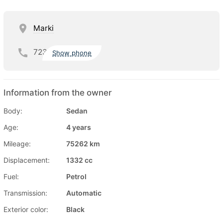
Marki
723
Show phone
Information from the owner
Body:
Sedan
Age:
4 years
Mileage:
75262 km
Displacement:
1332 cc
Fuel:
Petrol
Transmission:
Automatic
Exterior color:
Black