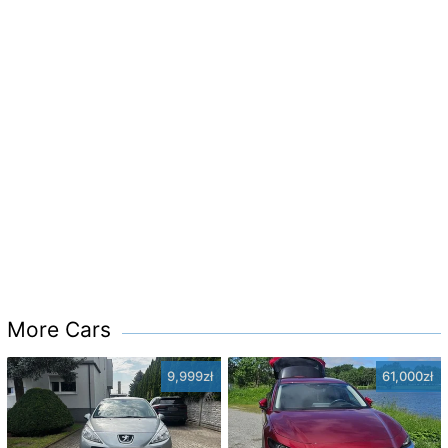
More Cars
9,999zł
61,000zł