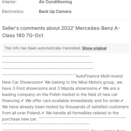
Interior:
Air Conditioning
Electronics:
Back Up Camera
Seller's comments about 2022' Mercedes-Benz A-
Class 180 7G-Dct
This info has been automatically translated.
Show original
ˉˉˉˉˉˉˉˉˉˉˉˉˉˉˉˉˉˉˉˉˉˉˉˉˉˉˉˉˉˉˉˉˉˉˉˉˉˉˉˉˉˉˉˉˉˉˉˉˉˉ
ˉˉˉˉˉˉˉˉˉˉˉˉˉˉˉˉˉˉˉˉˉˉˉˉˉˉˉˉˉˉˉˉˉˉˉˉˉˉˉˉˉˉˉˉˉˉˉˉˉˉˉˉ
ˉˉˉˉˉˉˉˉˉˉˉˉˉˉˉˉˉˉˉˉˉˉˉˉˉˉˉˉˉˉˉˉˉˉˉˉˉˉˉˉˉˉˉˉˉˉˉˉˉˉˉˉ
ˉˉˉˉˉˉˉˉˉˉˉˉˉˉˉˉˉˉˉˉˉˉˉˉˉˉˉˉˉˉˉˉˉˉˉˉˉˉˉˉˉˉAutoFinance Multi-brand
New Car Showroom✔︎ We belong to the Mirai Motors group, we
have 3 Ford showrooms and 3 Mazda showrooms.✔︎ We are a
leading company on the Polish market in the field of new car
financing.✔︎ We offer cars available immediately and for order.✔︎
We have already been tested by thousands of satisfied customers
from all over Poland.✔︎ We handle all formalities related to the
purchase new car. ˉˉˉˉˉˉˉˉˉˉˉˉˉˉˉˉˉˉˉˉˉˉˉˉˉˉˉˉˉˉˉˉˉˉˉˉˉˉˉˉˉˉˉˉˉˉˉˉˉˉ
ˉˉˉˉˉˉˉˉˉˉˉˉˉˉˉˉˉˉˉˉˉˉˉˉˉˉˉˉˉˉˉˉˉˉˉˉˉˉˉˉˉˉˉˉˉˉˉˉˉˉ