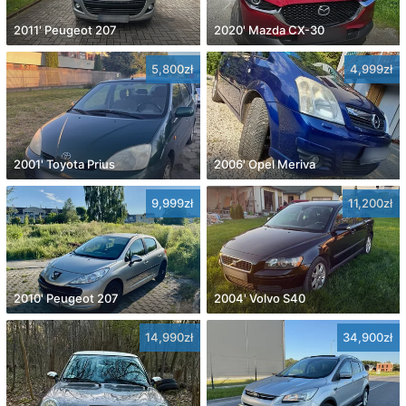
2011' Peugeot 207
2020' Mazda CX-30
5,800zł
4,999zł
2001' Toyota Prius
2006' Opel Meriva
9,999zł
11,200zł
2010' Peugeot 207
2004' Volvo S40
14,990zł
34,900zł