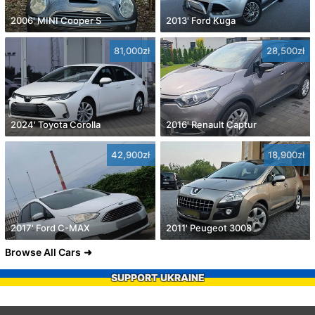
2006' MINI Cooper S
2013' Ford Kuga
81,000zł
28,500zł
2024' Toyota Corolla
2016' Renault Captur
42,900zł
18,900zł
2017' Ford C-MAX
2011' Peugeot 3008
Browse All Cars
SUPPORT UKRAINE