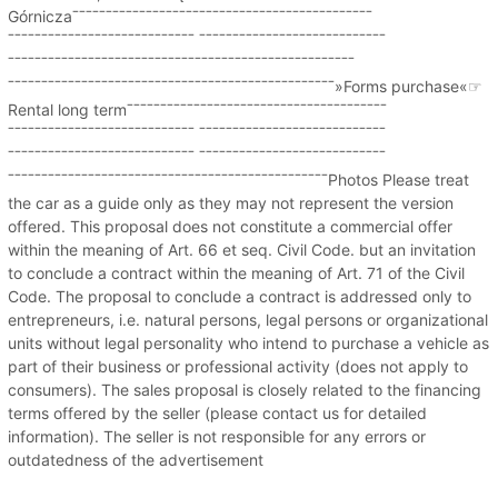
Górniczaˉˉˉˉˉˉˉˉˉˉˉˉˉˉˉˉˉˉˉˉˉˉˉˉˉˉˉˉˉˉˉˉˉˉˉˉˉˉˉˉˉˉˉˉˉ
ˉˉˉˉˉˉˉˉˉˉˉˉˉˉˉˉˉˉˉˉˉˉˉˉˉˉˉˉ ˉˉˉˉˉˉˉˉˉˉˉˉˉˉˉˉˉˉˉˉˉˉˉˉˉˉˉˉ
ˉˉˉˉˉˉˉˉˉˉˉˉˉˉˉˉˉˉˉˉˉˉˉˉˉˉˉˉˉˉˉˉˉˉˉˉˉˉˉˉˉˉˉˉˉˉˉˉˉˉˉˉ
ˉˉˉˉˉˉˉˉˉˉˉˉˉˉˉˉˉˉˉˉˉˉˉˉˉˉˉˉˉˉˉˉˉˉˉˉˉˉˉˉˉˉˉˉˉˉˉˉˉ»Forms purchase«☞
Rental long termˉˉˉˉˉˉˉˉˉˉˉˉˉˉˉˉˉˉˉˉˉˉˉˉˉˉˉˉˉˉˉˉˉˉˉˉˉˉˉ
ˉˉˉˉˉˉˉˉˉˉˉˉˉˉˉˉˉˉˉˉˉˉˉˉˉˉˉˉ ˉˉˉˉˉˉˉˉˉˉˉˉˉˉˉˉˉˉˉˉˉˉˉˉˉˉˉˉ
ˉˉˉˉˉˉˉˉˉˉˉˉˉˉˉˉˉˉˉˉˉˉˉˉˉˉˉˉ ˉˉˉˉˉˉˉˉˉˉˉˉˉˉˉˉˉˉˉˉˉˉˉˉˉˉˉˉ
ˉˉˉˉˉˉˉˉˉˉˉˉˉˉˉˉˉˉˉˉˉˉˉˉˉˉˉˉˉˉˉˉˉˉˉˉˉˉˉˉˉˉˉˉˉˉˉˉPhotos Please treat
the car as a guide only as they may not represent the version
offered. This proposal does not constitute a commercial offer
within the meaning of Art. 66 et seq. Civil Code. but an invitation
to conclude a contract within the meaning of Art. 71 of the Civil
Code. The proposal to conclude a contract is addressed only to
entrepreneurs, i.e. natural persons, legal persons or organizational
units without legal personality who intend to purchase a vehicle as
part of their business or professional activity (does not apply to
consumers). The sales proposal is closely related to the financing
terms offered by the seller (please contact us for detailed
information). The seller is not responsible for any errors or
outdatedness of the advertisement