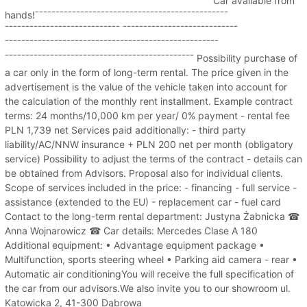
ˉˉˉˉˉˉˉˉˉˉˉˉˉˉˉˉˉˉˉˉˉˉˉˉˉˉˉˉˉˉˉˉˉˉˉˉˉˉˉˉˉˉˉˉˉˉˉˉˉˉ Car available from
hands!ˉˉˉˉˉˉˉˉˉˉˉˉˉˉˉˉˉˉˉˉˉˉˉˉˉˉˉˉˉˉˉˉˉˉˉˉˉˉˉˉˉˉˉˉˉˉˉ
ˉˉˉˉˉˉˉˉˉˉˉˉˉˉˉˉˉˉˉˉˉˉˉˉˉˉˉˉ ˉˉˉˉˉˉˉˉˉˉˉˉˉˉˉˉˉˉˉˉˉˉˉˉˉˉˉˉ
ˉˉˉˉˉˉˉˉˉˉˉˉˉˉˉˉˉˉˉˉˉˉˉˉˉˉˉˉˉˉˉˉˉˉˉˉˉˉˉˉˉˉˉˉˉˉˉˉˉˉˉˉ
ˉˉˉˉˉˉˉˉˉˉˉˉˉˉˉˉˉˉˉˉˉˉˉˉˉˉˉˉˉˉˉˉˉˉˉˉˉˉˉˉˉˉˉˉˉˉ Possibility purchase of
a car only in the form of long-term rental. The price given in the
advertisement is the value of the vehicle taken into account for
the calculation of the monthly rent installment. Example contract
terms: 24 months/10,000 km per year/ 0% payment - rental fee
PLN 1,739 net Services paid additionally: - third party
liability/AC/NNW insurance + PLN 200 net per month (obligatory
service) Possibility to adjust the terms of the contract - details can
be obtained from Advisors. Proposal also for individual clients.
Scope of services included in the price: - financing - full service -
assistance (extended to the EU) - replacement car - fuel card
Contact to the long-term rental department: Justyna Żabnicka ☎
Anna Wojnarowicz ☎ Car details: Mercedes Clase A 180
Additional equipment: • Advantage equipment package •
Multifunction, sports steering wheel • Parking aid camera - rear •
Automatic air conditioningYou will receive the full specification of
the car from our advisors.We also invite you to our showroom ul.
Katowicka 2, 41-300 Dąbrowa