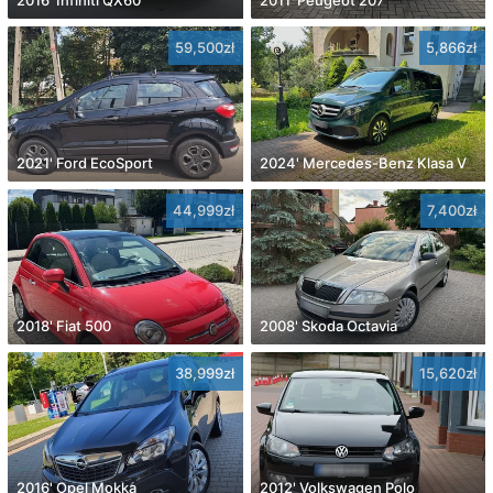
59,500zł
5,866zł
2021' Ford EcoSport
2024' Mercedes-Benz Klasa V
44,999zł
7,400zł
2018' Fiat 500
2008' Skoda Octavia
38,999zł
15,620zł
2016' Opel Mokka
2012' Volkswagen Polo