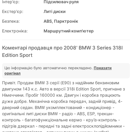
Інтер'єр:
Підсилювач руля
Екстер'єр:
Литі диски
Безпека:
ABS, Парктронік
Електроніка:
Маршрутний комп'ютер
Коментарі продавця про 2008' BMW 3 Series 318I
Edition Sport
Цю інформацію було автоматично перекладено.
Показати
оригінал
Привіт. Продам BMW 3 серії (E90) з надійним бензиновим
двигуном 143 к.с. Авто в версії 318i Edition Sport, пригнане з
Німеччини. Пробіг 160000 км. Двигун і коробка працюють
дуже добре. Механічна коробка передач, задній привід, 4-
дверний седан. BMW укомплектований - кондиціонер -
оригінальні литі диски BMW - радіо - ABS, ESP, трекшн-
контроль - багатофункціональне кермо - круїз-контроль -
підігрів дзеркал - передні та задні електросклопідйомники -