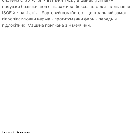
система старт/стоп - датчики тиску в шинах (runflat) -
подушки безпеки: водія, пасажира, бокові, шторки - кріплення
ISOFIX - навігація - бортовий комп'ютер - центральний замок -
гідропідсилювач керма - протитуманки фари - передній
підлокітник. Машина пригнана з Німеччини.