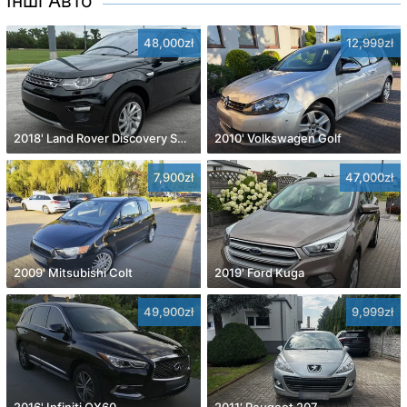
Інші Авто
48,000zł
12,999zł
2018' Land Rover Discovery Sport
2010' Volkswagen Golf
7,900zł
47,000zł
2009' Mitsubishi Colt
2019' Ford Kuga
49,900zł
9,999zł
2016' Infiniti QX60
2011' Peugeot 207