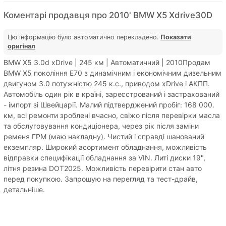
Коментарі продавця про 2010' BMW X5 Xdrive30D
Цю інформацію було автоматично перекладено.
Показати
оригінал
BMW X5 3.0d xDrive | 245 км | Автоматичний | 2010Продам
BMW X5 покоління E70 з динамічним і економічним дизельним
двигуном 3.0 потужністю 245 к.с., приводом xDrive і АКПП.
Автомобіль один рік в країні, зареєстрований і застрахований
- імпорт зі Швейцарії. Малий підтверджений пробіг: 168 000.
км, всі ремонти зроблені вчасно, свіжо після перевірки масла
та обслуговування кондиціонера, через рік після заміни
ременя ГРМ (маю накладну). Чистий і справді шанований
екземпляр. Широкий асортимент обладнання, можливість
відправки специфікації обладнання за VIN. Литі диски 19",
літня резина DOT2025. Можливість перевірити стан авто
перед покупкою. Запрошую на перегляд та тест-драйв,
детальніше.