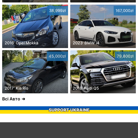
38,999zł
167,000zł
2016' Opel Mokka
2023' BMW i4
45,000zł
79,800zł
2017' Kia Rio
2018' Audi Q5
Всі Авто
SUPPORT UKRAINE