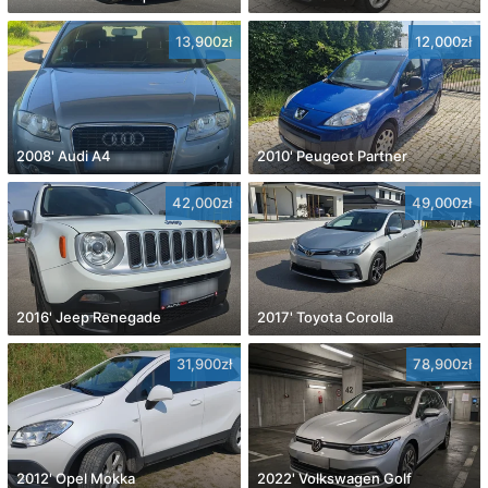
13,900zł
12,000zł
2008' Audi A4
2010' Peugeot Partner
42,000zł
49,000zł
2016' Jeep Renegade
2017' Toyota Corolla
31,900zł
78,900zł
2012' Opel Mokka
2022' Volkswagen Golf