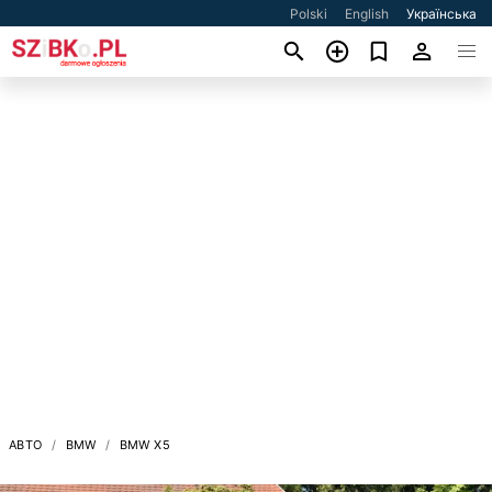
Polski
English
Українська
АВТО
BMW
BMW X5