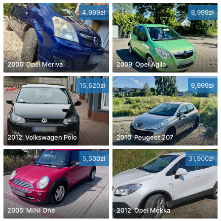
4,999zł
9,999zł
2006' Opel Meriva
2009' Opel Agila
15,620zł
9,999zł
2012' Volkswagen Polo
2010' Peugeot 207
5,500zł
31,900zł
2005' MINI One
2012' Opel Mokka