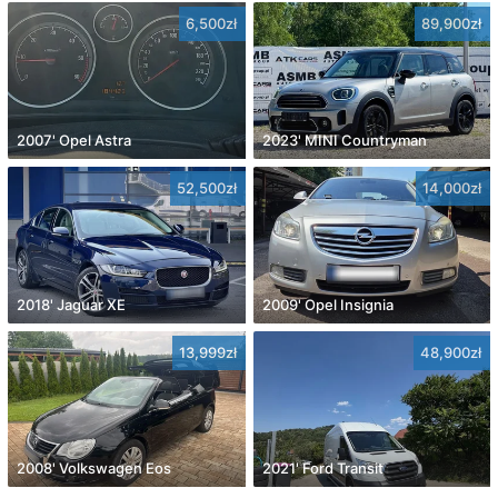
6,500zł
89,900zł
2007' Opel Astra
2023' MINI Countryman
52,500zł
14,000zł
2018' Jaguar XE
2009' Opel Insignia
13,999zł
48,900zł
2008' Volkswagen Eos
2021' Ford Transit