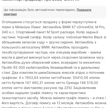
Цю інформацію було автоматично перекладено.
Показати
оригінал
Оголошення стосується продажу у формі переуступки в
лізинг в Міленіум Лізинг. Автомобіль BMW X7 xDrive40d, M Pro,
340 к.с. Спортивний пакет M Sport package. Колір задньої
частини: Чорний сапфір. Колір салону: Individual Merino Black зі
збільшеним запасом ходу + зручні сидіння. Автомобіль з
польського автосалону BMW. Автомобіль проходить
техобслуговування частіше, ніж очікував виробник - заміна
масла в двигуні виконується через скорочені проміжки часу.
Автомобіль дуже обережний зовні, всередині та механічно.
Пробіг 65 000 кмАвтомобіль безаварійний та в ідеальному
стані. Два комплекти шиниЗалишок внесків згідно з поточним
графіком: 4 х 7602,64 злотих неттоРазом: 30410,56 злотих
нетто Купівля 147 460,31 злотих нетто Оренда 146 519,00
злотих нетто (виставляю рахунок під 23%) Зацікавленим
особам надішлю графік лізингу та характеристики
транспортного засобу. Можна змінити графік лізингу – а отже і
його вартість. Договір лізингу на 12 місяців. Автомобіль можна
придбати в лізинг через 4 місяці або профінансувати на більш