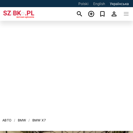
Polski
English
Українська
АВТО
BMW
BMW X7