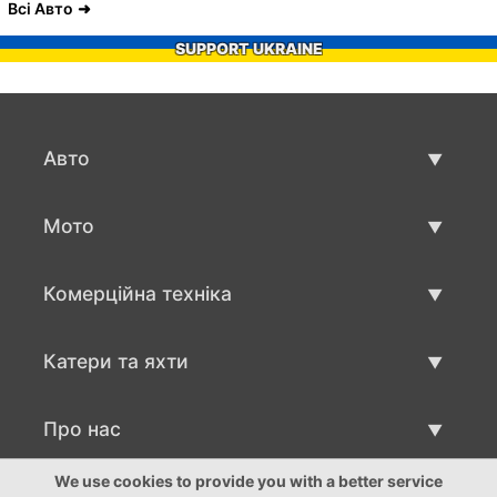
Всі Авто
SUPPORT UKRAINE
Авто
Вживані авто
Мото
Авто продаж
Вживані мото
Комерційна техніка
Мото продаж
Вживана техніка для бізнесу
Катери та яхти
Авто для бизнесу продаж
Вживані катри та яхти
Про нас
Продаж катеру та яхти
Про нас
We use cookies to provide you with a better service