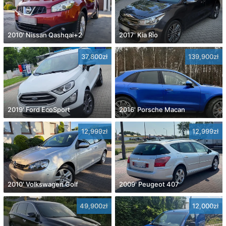
2010' Nissan Qashqai+2
2017' Kia Rio
37,800zł
139,900zł
2019' Ford EcoSport
2016' Porsche Macan
12,999zł
12,999zł
2010' Volkswagen Golf
2009' Peugeot 407
49,900zł
12,000zł