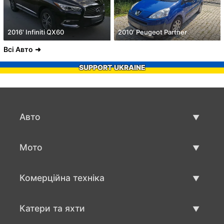
2016' Infiniti QX60
2010' Peugeot Partner
Всі Авто
SUPPORT UKRAINE
Авто
Вживані авто
Мото
Авто продаж
Вживані мото
Комерційна техніка
Мото продаж
Вживана техніка для бізнесу
Катери та яхти
Авто для бизнесу продаж