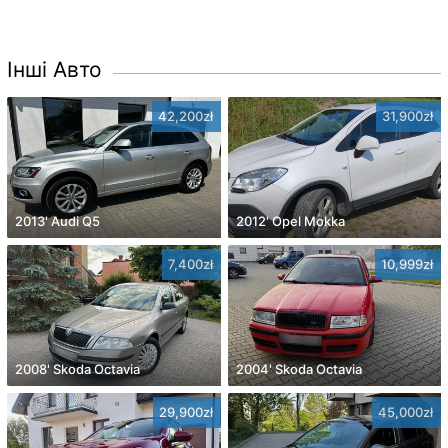
Інші Авто
42,200zł
31,900zł
2013' Audi Q5
2012' Opel Mokka
7,400zł
10,999zł
2008' Skoda Octavia
2004' Skoda Octavia
29,900zł
45,000zł