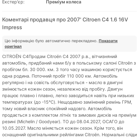
Екстер'єр:
Преміум колеса
Коментарі продавця про 2007' Citroen C4 1.6 16V
Impress
Цю інформацію було автоматично перекладено.
Показати
оригінал
CITROËN C4Продам Citroën C4 2007 р.в., вітчизняний
автомобіль, придбаний нами б/у в польському салоні Citroën з
пробігом бл. 30 000. км. З того часу машиною користується
одна родина. Поточний пробіг 110 000 км. Автомобіль
регулярно і на совість обслуговується - масло в двигуні
змінюється кожен сезон, незалежно від пробігу. Двигун
працює плавно і плавно, легко заводиться навіть при низьких
температурах (до -15°C). Нещодавно замінений ремінь ГРМ,
тому новий власник спокійний надовго. Автомобіль
продається з комплектом літніх та зимових дисків на преміум
резині (Michelin / Goodyear). ТО до 08.04.2027, ОСАГО до
10.05.2027. Масло міняється кожен сезон. Крім того, він
оснащений оригінальними рейлінгами Citroën. Нормальні сліди