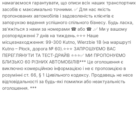
намагаємося гарантувати, що описи всіх наших транспортних
засобів є максимально точними. ✅ Для нас якість
пропонованих автомобілів і задоволеність клієнтів є
запорукою ведення успішного спільного бізнесу. Будь ласка,
зв’яжіться з нами за номерами ☎ або ☎ .✅ Ми у вашому
розпорядженні 7 днів на тиждень.⭐⭐⭐ Наше
місцезнаходження: 99-300 Kutno, Wierzbie 1B (на маршруті
Kutno – Płock, дорога № 60).⭐⭐⭐ ЗАПРОШУЄМО ВАС
ПЕРЕГЛЯНУТИ ТА ТЕСТ-ДРАЙВ ⭐⭐⭐✅ МИ ПРОПОНУЄМО
БЛИЗЬКО 60 РІЗНИХ АВТОМОБІЛІВ*** Це оголошення є
виключно комерційною інформацією і не є пропозицією в
розумінні ст. 66, § 1 Цивільного кодексу. Продавець не несе
відповідальності за будь-які помилки або неактуальність
оголошення. ***