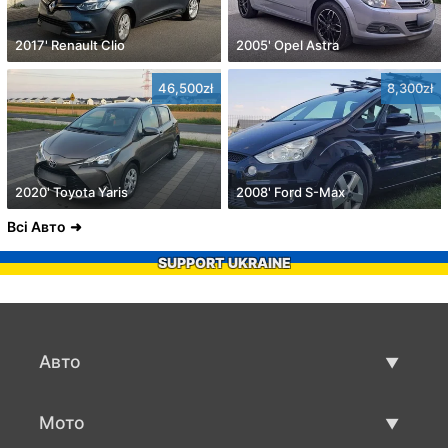
2017' Renault Clio
2005' Opel Astra
46,500zł
8,300zł
2020' Toyota Yaris
2008' Ford S-Max
Всі Авто
SUPPORT UKRAINE
Авто
Вживані авто
Мото