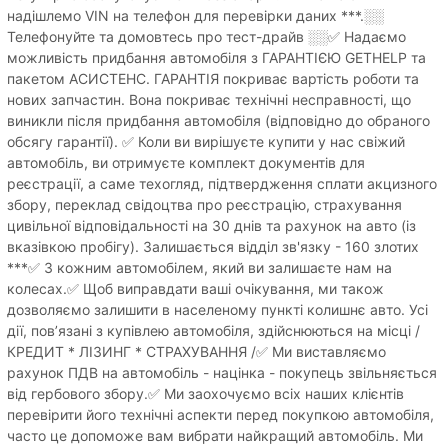
надішлемо VIN на телефон для перевірки даних ***.░░
Телефонуйте та домовтесь про тест-драйв ░░✅ Надаємо
можливість придбання автомобіля з ГАРАНТІЄЮ GETHELP та
пакетом АСИСТЕНС. ГАРАНТІЯ покриває вартість роботи та
нових запчастин. Вона покриває технічні несправності, що
виникли після придбання автомобіля (відповідно до обраного
обсягу гарантії). ✅ Коли ви вирішуєте купити у нас свіжий
автомобіль, ви отримуєте комплект документів для
реєстрації, а саме техогляд, підтвердження сплати акцизного
збору, переклад свідоцтва про реєстрацію, страхування
цивільної відповідальності на 30 днів та рахунок на авто (із
вказівкою пробігу). Залишається відділ зв'язку - 160 злотих
***✅ З кожним автомобілем, який ви залишаєте нам на
колесах.✅ Щоб виправдати ваші очікування, ми також
дозволяємо залишити в населеному пункті колишнє авто. Усі
дії, пов’язані з купівлею автомобіля, здійснюються на місці /
КРЕДИТ * ЛІЗИНГ * СТРАХУВАННЯ /✅ Ми виставляємо
рахунок ПДВ на автомобіль - націнка - покупець звільняється
від гербового збору.✅ Ми заохочуємо всіх наших клієнтів
перевірити його технічні аспекти перед покупкою автомобіля,
часто це допоможе вам вибрати найкращий автомобіль. Ми