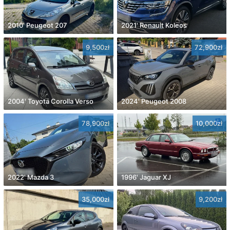
2010' Peugeot 207
2021' Renault Koleos
9,500zł
72,900zł
2004' Toyota Corolla Verso
2024' Peugeot 2008
78,900zł
10,000zł
2022' Mazda 3
1996' Jaguar XJ
35,000zł
9,200zł