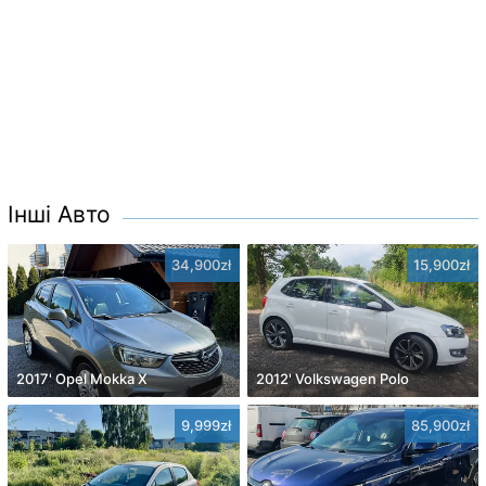
Інші Авто
34,900zł
15,900zł
2017' Opel Mokka X
2012' Volkswagen Polo
9,999zł
85,900zł