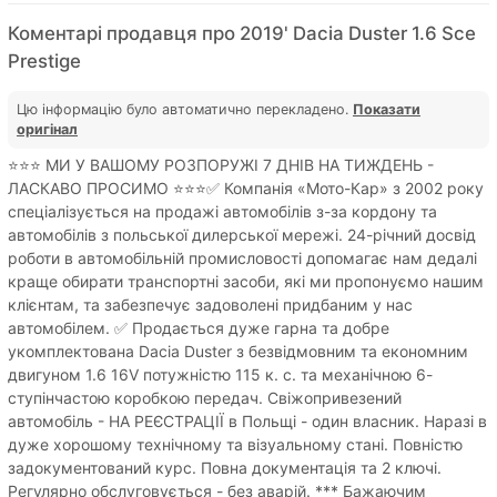
Коментарі продавця про 2019' Dacia Duster 1.6 Sce
Prestige
Цю інформацію було автоматично перекладено.
Показати
оригінал
⭐⭐⭐ МИ У ВАШОМУ РОЗПОРУЖІ 7 ДНІВ НА ТИЖДЕНЬ -
ЛАСКАВО ПРОСИМО ⭐⭐⭐✅ Компанія «Мото-Кар» з 2002 року
спеціалізується на продажі автомобілів з-за кордону та
автомобілів з польської дилерської мережі. 24-річний досвід
роботи в автомобільній промисловості допомагає нам дедалі
краще обирати транспортні засоби, які ми пропонуємо нашим
клієнтам, та забезпечує задоволені придбаним у нас
автомобілем. ✅ Продається дуже гарна та добре
укомплектована Dacia Duster з безвідмовним та економним
двигуном 1.6 16V потужністю 115 к. с. та механічною 6-
ступінчастою коробкою передач. Свіжопривезений
автомобіль - НА РЕЄСТРАЦІЇ в Польщі - один власник. Наразі в
дуже хорошому технічному та візуальному стані. Повністю
задокументований курс. Повна документація та 2 ключі.
Регулярно обслуговується - без аварій. *** Бажаючим