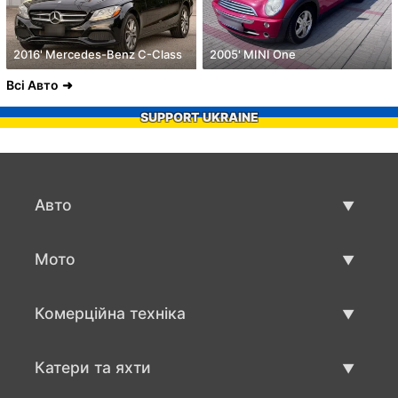
2016' Mercedes-Benz C-Class
2005' MINI One
Всі Авто
SUPPORT UKRAINE
Авто
Вживані авто
Мото
Авто продаж
Вживані мото
Комерційна техніка
Мото продаж
Вживана техніка для бізнесу
Катери та яхти
Авто для бизнесу продаж