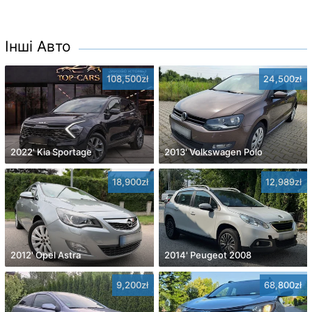
Інші Авто
108,500zł
24,500zł
2022' Kia Sportage
2013' Volkswagen Polo
18,900zł
12,989zł
2012' Opel Astra
2014' Peugeot 2008
9,200zł
68,800zł