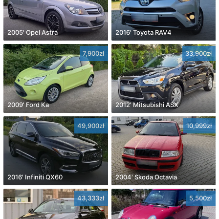
2005' Opel Astra
2016' Toyota RAV4
7,900zł
33,900zł
2009' Ford Ka
2012' Mitsubishi ASX
49,900zł
10,999zł
2016' Infiniti QX60
2004' Skoda Octavia
43,333zł
5,500zł