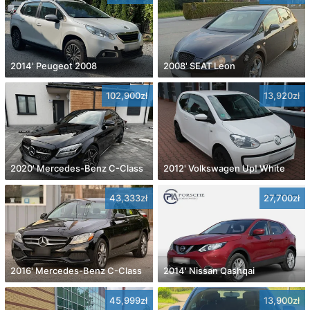
2014' Peugeot 2008
2008' SEAT Leon
102,900zł
13,920zł
2020' Mercedes-Benz C-Class
2012' Volkswagen Up! White
43,333zł
27,700zł
2016' Mercedes-Benz C-Class
2014' Nissan Qashqai
45,999zł
13,900zł