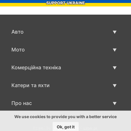
SUPPORT UKRAINE
Авто
Вживані авто
Мото
Авто продаж
Вживані мото
Комерційна техніка
Мото продаж
Вживана техніка для бізнесу
Катери та яхти
Авто для бизнесу продаж
Вживані катри та яхти
Про нас
Продаж катеру та яхти
Про нас
We use cookies to provide you with a better service
Ok, got it
©2016-2026 - szbk.pl
Контакти