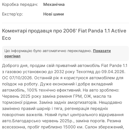
Коробка передач:
Механічна
Екстер'єр:
Нові шини
Коментарі продавця про 2006' Fiat Panda 1.1 Active
Eco
Цю інформацію було автоматично перекладено.
Показати
оригінал
Доброго дня, продам свій приватний автомобіль Fiat Pande 1.1
з газовою установкою до 2032 року Техогляд до 09.04.2026.
OC 07/10/2026. Останній рік я користуюся автомобілем для
поїздок на роботу. Дуже економний і добре вкладений
автомобіль, 100% технічно ефективний. На авто зроблено:
Червень 2025 року заміна ременя ГРМ, ОЖ, масла та
тормозної рідини. Заміна задніх амортизаторів. Нещодавно
замінено правий шарнір і тяга, регенерація передніх
поворотних важелів. Новий пульт центрального відкривання
авто.Благодарсько червень 2025р., заміна порогів. Резина
всесезонна, пробіг приблизно 15000 км. Салон збережений,