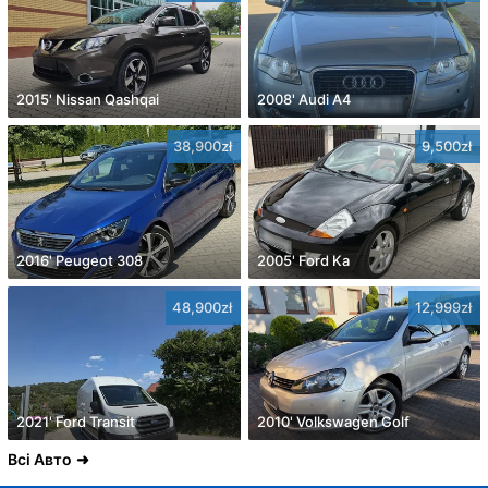
2015' Nissan Qashqai
2008' Audi A4
38,900zł
9,500zł
2016' Peugeot 308
2005' Ford Ka
48,900zł
12,999zł
2021' Ford Transit
2010' Volkswagen Golf
Всі Авто