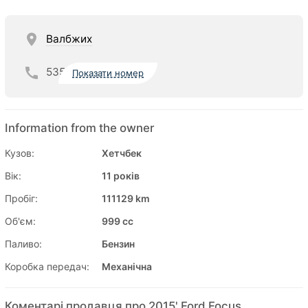
Валбжих
535
Показати номер
Information from the owner
Кузов:
Хетчбек
Вік:
11 років
Пробіг:
111129 km
Об'єм:
999 cc
Паливо:
Бензин
Коробка передач:
Механічна
Коментарі продавця про 2015' Ford Focus