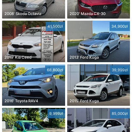
2008' Skoda Octavia
2020' Mazda CX-30
41,500zł
34,900zł
2019' Kia Ceed
2013' Ford Kuga
68,800zł
39,999zł
2016' Toyota RAV4
2015' Ford Kuga
9,999zł
85,000zł