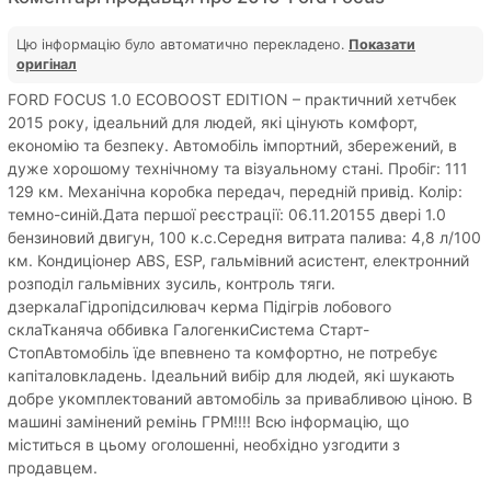
Цю інформацію було автоматично перекладено.
Показати
оригінал
FORD FOCUS 1.0 ECOBOOST EDITION – практичний хетчбек
2015 року, ідеальний для людей, які цінують комфорт,
економію та безпеку. Автомобіль імпортний, збережений, в
дуже хорошому технічному та візуальному стані. Пробіг: 111
129 км. Механічна коробка передач, передній привід. Колір:
темно-синій.Дата першої реєстрації: 06.11.20155 двері 1.0
бензиновий двигун, 100 к.с.Середня витрата палива: 4,8 л/100
км. Кондиціонер ABS, ESP, гальмівний асистент, електронний
розподіл гальмівних зусиль, контроль тяги.
дзеркалаГідропідсилювач керма Підігрів лобового
склаТканяча оббивка ГалогенкиСистема Старт-
СтопАвтомобіль їде впевнено та комфортно, не потребує
капіталовкладень. Ідеальний вибір для людей, які шукають
добре укомплектований автомобіль за привабливою ціною. В
машині замінений ремінь ГРМ!!!! Всю інформацію, що
міститься в цьому оголошенні, необхідно узгодити з
продавцем.