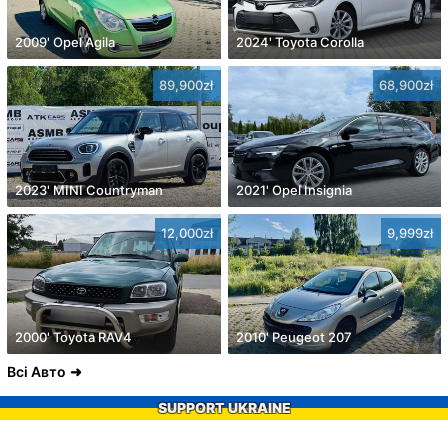
2009' Opel Agila
2024' Toyota Corolla
89,900zł
68,900zł
2023' MINI Countryman
2021' Opel Insignia
12,000zł
9,999zł
2000' Toyota RAV4
2010' Peugeot 207
Всі Авто
SUPPORT UKRAINE