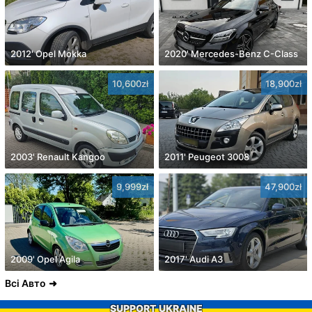
2012' Opel Mokka
2020' Mercedes-Benz C-Class
10,600zł
18,900zł
2003' Renault Kangoo
2011' Peugeot 3008
9,999zł
47,900zł
2009' Opel Agila
2017' Audi A3
Всі Авто
SUPPORT UKRAINE