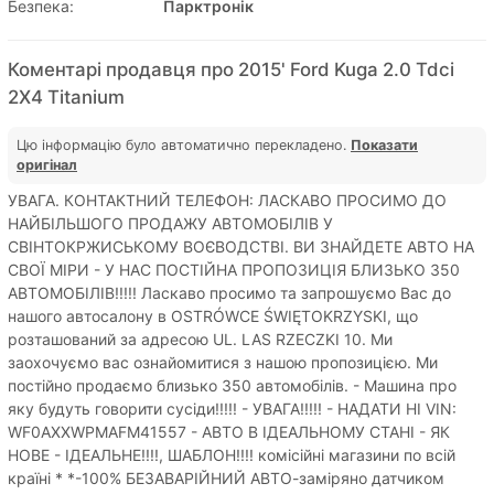
Безпека:
Парктронік
Коментарі продавця про 2015' Ford Kuga 2.0 Tdci
2X4 Titanium
Цю інформацію було автоматично перекладено.
Показати
оригінал
УВАГА. КОНТАКТНИЙ ТЕЛЕФОН: ЛАСКАВО ПРОСИМО ДО
НАЙБІЛЬШОГО ПРОДАЖУ АВТОМОБІЛІВ У
СВІНТОКРЖИСЬКОМУ ВОЄВОДСТВІ. ВИ ЗНАЙДЕТЕ АВТО НА
СВОЇ МІРИ - У НАС ПОСТІЙНА ПРОПОЗИЦІЯ БЛИЗЬКО 350
АВТОМОБІЛІВ!!!!! Ласкаво просимо та запрошуємо Вас до
нашого автосалону в OSTRÓWCE ŚWIĘTOKRZYSKI, що
розташований за адресою UL. LAS RZECZKI 10. Ми
заохочуємо вас ознайомитися з нашою пропозицією. Ми
постійно продаємо близько 350 автомобілів. - Машина про
яку будуть говорити сусіди!!!!! - УВАГА!!!!! - НАДАТИ НІ VIN:
WF0AXXWPMAFM41557 - АВТО В ІДЕАЛЬНОМУ СТАНІ - ЯК
НОВЕ - ІДЕАЛЬНЕ!!!!, ШАБЛОН!!!! комісійні магазини по всій
країні * *-100% БЕЗАВАРІЙНИЙ АВТО-заміряно датчиком