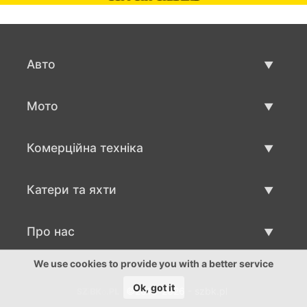
Авто
Вживані авто
Мото
Авто продаж
Вживані мото
Комерційна техніка
Мото продаж
Вживана техніка для бізнесу
Катери та яхти
Авто для бизнесу продаж
Вживані катри та яхти
Про нас
Продаж катеру та яхти
Про нас
We use cookies to provide you with a better service
Ok, got it
©2016-2026 - szbk.pl
Контакти