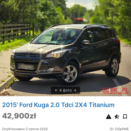
4 фото
2015' Ford Kuga 2.0 Tdci 2X4 Titanium
42,900zł
Опубліковано 5 липня 2026
ID: OGpPME