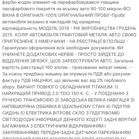
фарби-жоден елемент не перефарбовувався-товщина
лакофарбового покриття на всьому авто 90-100 мікрон-ВСІ
ВІКНА В ОРИГІНАЛІ-100% ОРИГІНАЛЬНИЙ ПРОБІГ-Пробіг
автомобіля вказано в накладній під юридичну
відповідальність МОДЕЛЬ 2016 - РІК ВИРОБНИЦТВА ГРУДЕНЬ
2015. КОЛІР АВТОМОБІЛЯ ГРАФІТОВИЙ МЕТАЛІК АВТО СВІЖО
ПРИГРЕЗНЕНЕ З НІМЕЧЧИНИ - НА РЕЄСТРАЦІЇ В ПОЛЬЩІ -
Гарантуємо оформлення всіх необхідних документів. ВИ
УНИКНЕТЕ ДОДАТКОВИХ НЕРВІВ - ПРОСТО ЗІЙДЕТЕ ДО
ВІДДІЛЕННЯ ЗВ'ЯЗКУ, ЩОБ ЗАРЕЄСТРУВАТИ АВТО. Загальна
вартість реєстрації 160 злотих - прихованих витрат немає. -
За кожну придбану машину ви отримуєте ПДВ або рахунок-
фактуру ПДВ НАЦІНКИ, що звільняє вас від 2% гербового
збору. ВАРІАНТ ПОВНОГО ОБЛАДНАННЯ TITANIUM: 1)
НАЙКРАЩИЙ ПРИВОД 2.0 TDCI 150 К. С. - У ПОЄДНАННІ З
РУЧНОЮ ТРАНСМІСІЄЮ 2) ЗАВОДСЬКА ВЕЛИКА НАВІГАЦІЯ 3)
НАПІВШКІРЯНА ОББИВКА В ІДЕАЛЬНОМУ СТАНІ 4) ПІДІГРІВ
СИДІНЬ 5) ЕЛЕКТРИКА ВІТРОВЕ СКЛО З ПІДІГРІВОМ6)
СВІТЛОДІОДНІ ІНФОРМАЦІЇ ДЕННОГО ХОДУ7) ЗАДНІ ВЕРІТКИ
БАГАЖНИКА З ЕЛЕКТРИЧНИМ ВІДКРИВАННЯМ І
ЗАКРИВАННЯМ8) ПЕРЕДНІ-ЗАДНІ ДАТЧИКИ ПАРКУВАННЯ9)
ДВОЗОННИЙ КЛІМАТ-КОНТРОЛЬ10) КРУЇЗ-КОНТРОЛЬ11)