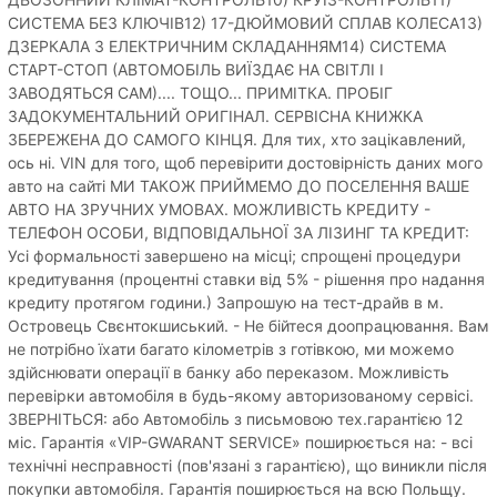
СИСТЕМА БЕЗ КЛЮЧІВ12) 17-ДЮЙМОВИЙ СПЛАВ КОЛЕСА13)
ДЗЕРКАЛА З ЕЛЕКТРИЧНИМ СКЛАДАННЯМ14) СИСТЕМА
СТАРТ-СТОП (АВТОМОБІЛЬ ВИЇЗДАЄ НА СВІТЛІ І
ЗАВОДЯТЬСЯ САМ).... ТОЩО... ПРИМІТКА. ПРОБІГ
ЗАДОКУМЕНТАЛЬНИЙ ОРИГІНАЛ. СЕРВІСНА КНИЖКА
ЗБЕРЕЖЕНА ДО САМОГО КІНЦЯ. Для тих, хто зацікавлений,
ось ні. VIN для того, щоб перевірити достовірність даних мого
авто на сайті МИ ТАКОЖ ПРИЙМЕМО ДО ПОСЕЛЕННЯ ВАШЕ
АВТО НА ЗРУЧНИХ УМОВАХ. МОЖЛИВІСТЬ КРЕДИТУ -
ТЕЛЕФОН ОСОБИ, ВІДПОВІДАЛЬНОЇ ЗА ЛІЗИНГ ТА КРЕДИТ:
Усі формальності завершено на місці; спрощені процедури
кредитування (процентні ставки від 5% - рішення про надання
кредиту протягом години.) Запрошую на тест-драйв в м.
Островець Свєнтокшиський. - Не бійтеся доопрацювання. Вам
не потрібно їхати багато кілометрів з готівкою, ми можемо
здійснювати операції в банку або переказом. Можливість
перевірки автомобіля в будь-якому авторизованому сервісі.
ЗВЕРНІТЬСЯ: або Автомобіль з письмовою тех.гарантією 12
міс. Гарантія «VIP-GWARANT SERVICE» поширюється на: - всі
технічні несправності (пов'язані з гарантією), що виникли після
покупки автомобіля. Гарантія поширюється на всю Польщу.