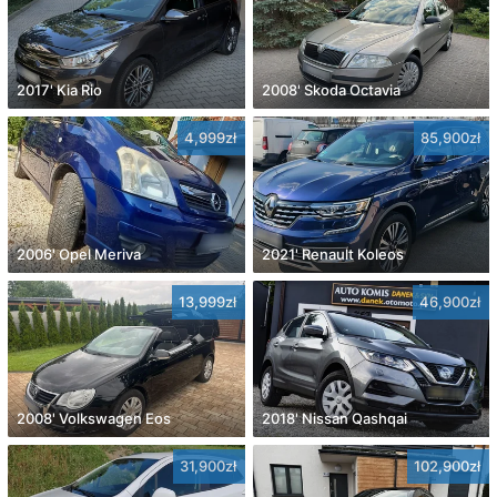
2017' Kia Rio
2008' Skoda Octavia
4,999zł
85,900zł
2006' Opel Meriva
2021' Renault Koleos
13,999zł
46,900zł
2008' Volkswagen Eos
2018' Nissan Qashqai
31,900zł
102,900zł