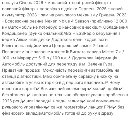
послуги Січень 2026 - масляний + повітряний фільтр +
паливний фільтр + перевірка підвіски Серпень 2025 - новий
акумулятор 2023 - заміна рульового механізму Грудень 2023
- Всесезонна резина Nexen Nblue 4 Season (приблизно 12 000
км)Автомобіль не потребує фінансових внесків.⚙️ Обладнання
Кондиціонер (функціональний)ABS + ESSРадіо керування з
керма Алюмінієві диски Додаткові денні ходові вогні
Електросклопідйомники Центральний замок 2 ключі
Повнорозмірне запасне колесо⛽ Витрата палива Місто: 7 л /
100 км Маршрут: 5-6 л / 100 км📍 Додаткова інформація
Автомобіль доступний для перегляду в м. Зелена Гура.
Приватний продаж. Можливість перевірити автомобіль на
станції діагностики. Маю оригінальну сервісну книжку на
автомобіль з усією історією від першого власника.🔎 Чому
воно того варте?✔️ Вітчизняний екземпляр✔️ малий пробіг✔️
без зіткнень✔️ капітальне технічне обслуговування зроблено в
2026 році✔️ нові передні + задні гальма✔️ нові компоненти
рульового управління✔️ свіжа геометрія✔️ ланцюг ГРМ✔️ без
фінансових вкладівАвтомобіль готовий до руху відразу.