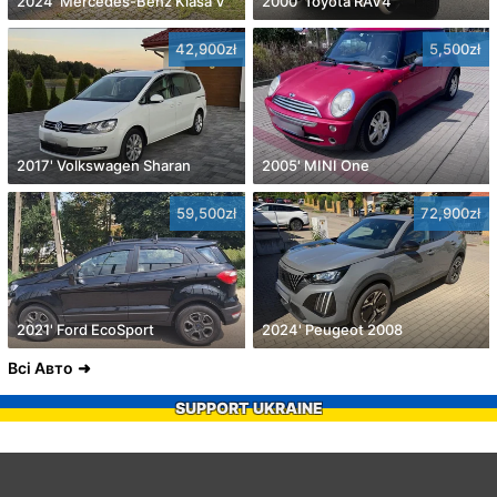
2024' Mercedes-Benz Klasa V
2000' Toyota RAV4
42,900zł
5,500zł
2017' Volkswagen Sharan
2005' MINI One
59,500zł
72,900zł
2021' Ford EcoSport
2024' Peugeot 2008
Всі Авто
SUPPORT UKRAINE