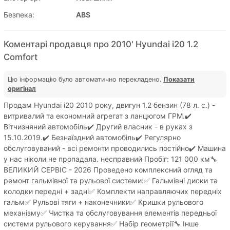
Безпека:
ABS
Коментарі продавця про 2010' Hyundai i20 1.2
Comfort
Цю інформацію було автоматично перекладено.
Показати
оригінал
Продам Hyundai i20 2010 року, двигун 1.2 бензин (78 л. с.) -
витривалий та економний агрегат з ланцюгом ГРМ.✔️
Вітчизняний автомобіль✔️ Другий власник - в руках з
15.10.2019.✔️ Безнаїздний автомобіль✔️ Регулярно
обслуговуваний - всі ремонти проводились постійно✔️ Машина
у нас ніколи не пропадала. несправний Пробіг: 121 000 км🔧
ВЕЛИКИЙ СЕРВІС - 2026 Проведено комплексний огляд та
ремонт гальмівної та рульової системи:✅ Гальмівні диски та
колодки передні + задні✅ Комплекти направляючих передніх
гальм✅ Рульові тяги + наконечники✅ Кришки рульового
механізму✅ Чистка та обслуговування елементів передньої
системи рульового керування✅ Набір геометрії🔧 Інше