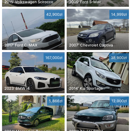
2015' Volkswagen Scirocco
2009' Ford S-Max
42,900zł
14,999zł
2017' Ford C-MAX
2007' Chevrolet Captiva
167,000zł
38,900zł
2023' BMW i4
2014' Kia Sportage
5,866zł
12,000zł