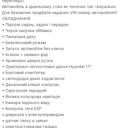
перегляду).
Автомобіль в ідеальному стані як технічно так і візуально.
Для бажаючих придбати надаємо VIN номер автомобіля!!!
ОБЛАДНАННЯ:
• Підігрів сидінь, задніх і передніх
• Чорна шкіряна оббивка
• Панорама даху
• Безключовий режим
• Запуск автомобіля без ключа
• Ксенон + омивачі фар
• Хромовані дверні ручки
• Оригінальні легкосплавні диски Hyundai 17".
• Бортовий комп'ютер
• світлодіодні денні ходові вогні
• Двозонний клімат контроль
• Парктронік передній
• Велика кольорова навігація
• Камера заднього виду
• Контроль тяги ESP
• дзеркала з електроприводом
• датчик тиску в шинах
• електростоянкове гальмо