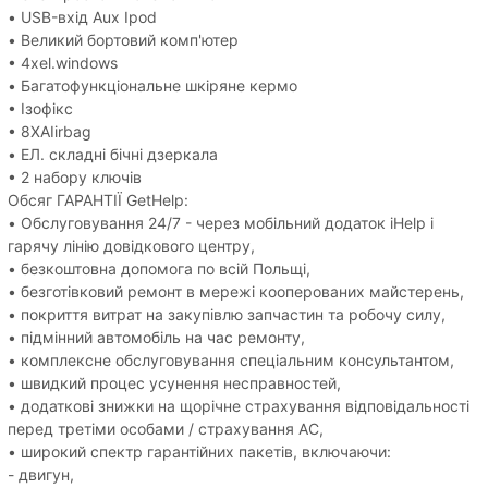
• USB-вхід Aux Ipod
• Великий бортовий комп'ютер
• 4xel.windows
• Багатофункціональне шкіряне кермо
• Ізофікс
• 8XAIirbag
• ЕЛ. складні бічні дзеркала
• 2 набору ключів
Обсяг ГАРАНТІЇ GetHelp:
• Обслуговування 24/7 - через мобільний додаток iHelp і
гарячу лінію довідкового центру,
• безкоштовна допомога по всій Польщі,
• безготівковий ремонт в мережі кооперованих майстерень,
• покриття витрат на закупівлю запчастин та робочу силу,
• підмінний автомобіль на час ремонту,
• комплексне обслуговування спеціальним консультантом,
• швидкий процес усунення несправностей,
• додаткові знижки на щорічне страхування відповідальності
перед третіми особами / страхування АС,
• широкий спектр гарантійних пакетів, включаючи:
- двигун,