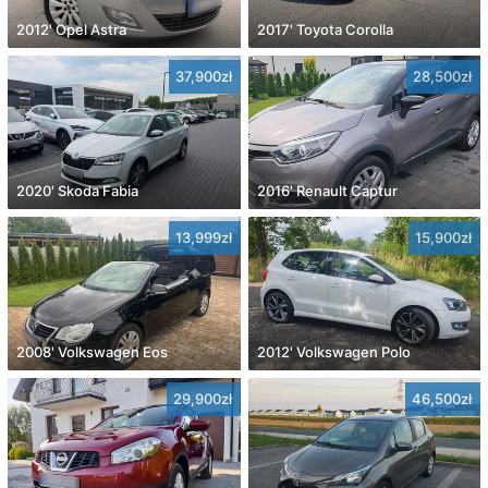
2012' Opel Astra
2017' Toyota Corolla
37,900zł
28,500zł
2020' Skoda Fabia
2016' Renault Captur
13,999zł
15,900zł
2008' Volkswagen Eos
2012' Volkswagen Polo
29,900zł
46,500zł