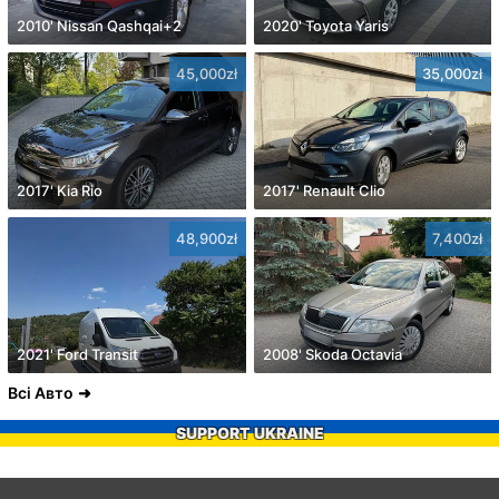
2010' Nissan Qashqai+2
2020' Toyota Yaris
45,000zł
35,000zł
2017' Kia Rio
2017' Renault Clio
48,900zł
7,400zł
2021' Ford Transit
2008' Skoda Octavia
Всі Авто
SUPPORT UKRAINE