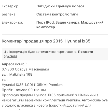
Екстер'єр:
Литі диски, Преміум колеса
Безпека:
Систама контролю тяги
Електроніка:
Порт IPod, Задня камера, Маршрутний
комп'ютер
Коментарі продавця про 2015' Hyundai ix35
Цю інформацію було автоматично перекладено.
Показати
оригінал
Адреса комісії:
07-300 Острув Мазовецька
вул. Małkińska 168
тел:
Hyundai IX35 1.GDI (135KM) Premium
Пробіг - всього 99 тис. км
Пропоную продам Hyundai IX35 пригнаний з Німеччини з
найбагатшим варіантом комплектації Premium. Автомобіль був
у одного власника з нового (короткий доступний для