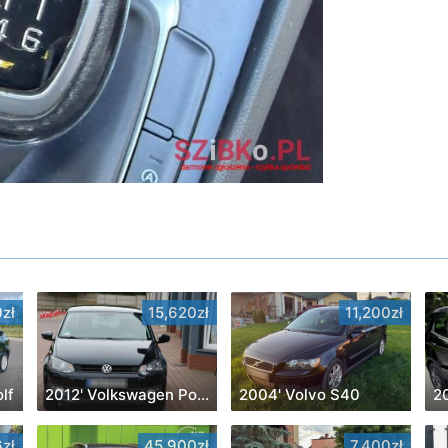
zł
15,620zł
11,200zł
lf
2012' Volkswagen Polo
2004' Volvo S40
2
zł
45,900zł
7,400zł