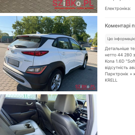
Електроніка:
Коментарі п
Цю інформацію
Детальніше те
нетто 44 280 
Kona 1.6D "Sof
відсутність ав
Парктронік + 
KRELL