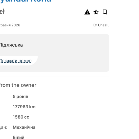
zł
травня 2026
ID: UnszlL
 Підляська
Показати номер
from the owner
5 років
177963 km
1580 cc
ач:
Механічна
Білий