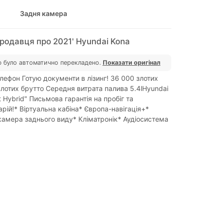
Задня камера
родавця про 2021' Hyundai Kona
 було автоматично перекладено.
Показати оригінал
лефон Готую документи в лізинг! 36 000 злотих
злотих брутто Середня витрата палива 5.4lHyundai
t Hybrid" Письмова гарантія на пробіг та
арій!* Віртуальна кабіна* Європа-навігація+*
камера заднього виду* Кліматронік* Аудіосистема