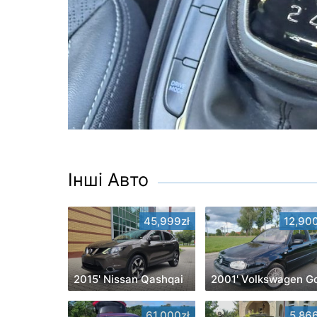
Інші Авто
45,999zł
12,900
2015' Nissan Qashqai
2001' Volkswagen Go
61,000zł
5,866