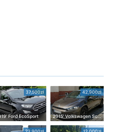
37,500zł
42,900zł
019' Ford EcoSport
2015' Volkswagen Scirocco
22,900zł
12,000zł