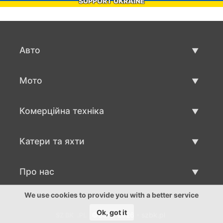
SUPPORT UKRAINE
Авто
Вживані авто
Мото
Авто продаж
Вживані мото
Комерційна техніка
Мото продаж
Вживана техніка для бізнесу
Катери та яхти
Авто для бизнесу продаж
Вживані катри та яхти
Про нас
Продаж катеру та яхти
Про нас
We use cookies to provide you with a better service
Ok, got it
©2016-2026 - szbk.pl
Контакти