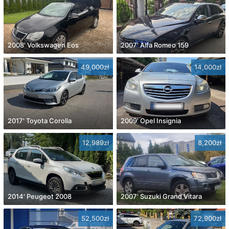
2008' Volkswagen Eos
2007' Alfa Romeo 159
49,000zł
14,000zł
2017' Toyota Corolla
2009' Opel Insignia
12,989zł
8,200zł
2014' Peugeot 2008
2007' Suzuki Grand Vitara
52,500zł
72,900zł