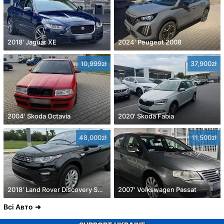
2018' Jaguar XE
2024' Peugeot 2008
10,999zł
37,900zł
2004' Skoda Octavia
2020' Skoda Fabia
48,000zł
11,500zł
2018' Land Rover Discovery Sport
2007' Volkswagen Passat
Всі Авто