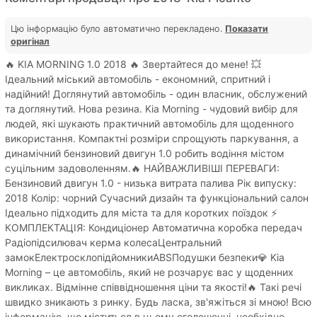
Цю інформацію було автоматично перекладено.
Показати
оригінал
🔥 KIA MORNING 1.0 2018 🔥 Звертайтеся до мене! 💥
Ідеальний міський автомобіль - економний, спритний і
надійний! Доглянутий автомобіль - один власник, обслужений
та доглянутий. Нова резина. Kia Morning - чудовий вибір для
людей, які шукають практичний автомобіль для щоденного
використання. Компактні розміри спрощують паркування, а
динамічний бензиновий двигун 1.0 робить водіння містом
суцільним задоволенням.🔥 НАЙВАЖЛИВІШІ ПЕРЕВАГИ:
Бензиновий двигун 1.0 - низька витрата палива Рік випуску:
2018 Колір: чорний Сучасний дизайн та функціональний салон
Ідеально підходить для міста та для коротких поїздок ⚡
КОМПЛЕКТАЦІЯ: Кондиціонер Автоматична коробка передач
Радіопідсилювач керма колесаЦентральний
замокЕлектросклопідйомникиABSПодушки безпеки💎 Kia
Morning – це автомобіль, який не розчарує вас у щоденних
викликах. Відмінне співвідношення ціни та якості!🔥 Такі речі
швидко зникають з ринку. Будь ласка, зв'яжіться зі мною! Всю
інформацію, що міститься в цьому оголошенні, необхідно