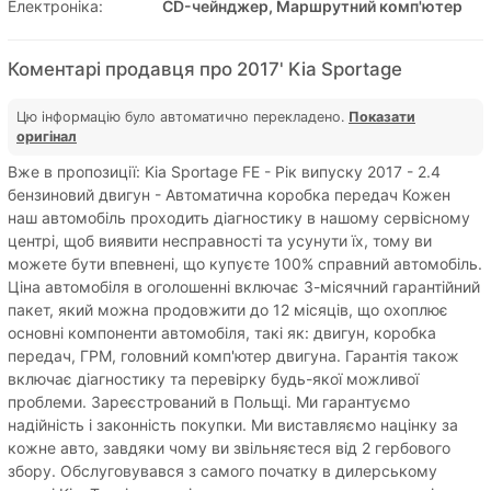
Електроніка:
CD-чейнджер, Маршрутний комп'ютер
Коментарі продавця про 2017' Kia Sportage
Цю інформацію було автоматично перекладено.
Показати
оригінал
Вже в пропозиції: Kia Sportage FE - Рік випуску 2017 - 2.4
бензиновий двигун - Автоматична коробка передач Кожен
наш автомобіль проходить діагностику в нашому сервісному
центрі, щоб виявити несправності та усунути їх, тому ви
можете бути впевнені, що купуєте 100% справний автомобіль.
Ціна автомобіля в оголошенні включає 3-місячний гарантійний
пакет, який можна продовжити до 12 місяців, що охоплює
основні компоненти автомобіля, такі як: двигун, коробка
передач, ГРМ, головний комп'ютер двигуна. Гарантія також
включає діагностику та перевірку будь-якої можливої ​​
проблеми. Зареєстрований в Польщі. Ми гарантуємо
надійність і законність покупки. Ми виставляємо націнку за
кожне авто, завдяки чому ви звільняєтеся від 2 гербового
збору. Обслуговувався з самого початку в дилерському