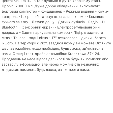
центрі Kia. Технічно та візуально в дуже хорошому стані.
Пробіг 170000 мл. Дуже добре обладнаний, включаючи: -
Бортовий комп'ютер - Кондиціонер - Режими водіння - Круїз-
контроль - Шкіряне багатофункціональне кермо - Комплект
гучного зв'язку - Датчик дощу - Датчик сутінків - Радіо, CD,
Bluetooth... (сенсорний екран) - Електрорегульовані бічні
дзеркала - Задня паркувальна камера - Підігрів заднього
скла - Тоновані задні вікна - 17" легкосплавні диски І багато
іншого. На території є ліфт, завдяки якому ви можете Огляньте
шасі автомобіля, якщо необхідно, будь ласка, зв'яжіться з
нами: Огляд і тест-драйв автомобіля: Kraczkowa 37-124.
Продавець не несе відповідальності за будь-які помилки або
застарілу інформацію, але через можливість незначних
людських помилок, будь ласка, зв'яжіться з нами.