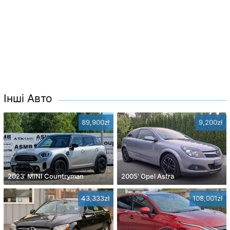
Інші Авто
89,900zł
9,200zł
2023' MINI Countryman
2005' Opel Astra
43,333zł
108,001zł