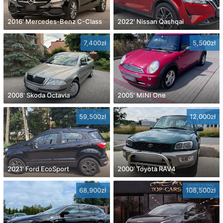
2016' Mercedes-Benz C-Class
2022' Nissan Qashqai
7,400zł
5,500zł
2008' Skoda Octavia
2005' MINI One
59,500zł
12,000zł
2021' Ford EcoSport
2000' Toyota RAV4
68,900zł
108,500zł