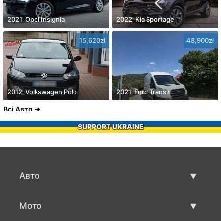
2021' Opel Insignia
2022' Kia Sportage
15,620zł
48,900zł
2012' Volkswagen Polo
2021' Ford Transit
Всі Авто
SUPPORT UKRAINE
Авто
Вживані авто
Мото
Авто продаж