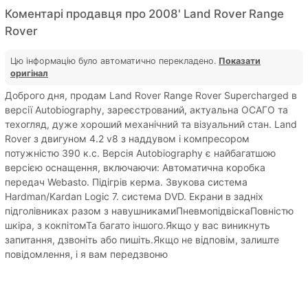
Коментарі продавця про 2008' Land Rover Range
Rover
Цю інформацію було автоматично перекладено.
Показати
оригінал
Доброго дня, продам Land Rover Range Rover Supercharged в
версії Autobiography, зареєстрований, актуальна ОСАГО та
техогляд, дуже хороший механічний та візуальний стан. Land
Rover з двигуном 4.2 v8 з наддувом і компресором
потужністю 390 к.с. Версія Autobiography є найбагатшою
версією оснащення, включаючи: Автоматична коробка
передач Webasto. Підігрів керма. Звукова система
Hardman/Kardan Logic 7. система DVD. Екрани в задніх
підголівниках разом з навушникамиПневмопідвіскаПовністю
шкіра, з кокпітомТа багато іншого.Якщо у вас виникнуть
запитання, дзвоніть або пишіть.Якщо не відповім, залиште
повідомлення, і я вам передзвоню