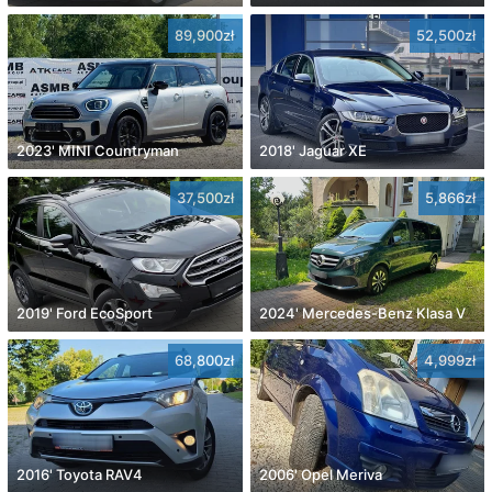
89,900zł
52,500zł
2023' MINI Countryman
2018' Jaguar XE
37,500zł
5,866zł
2019' Ford EcoSport
2024' Mercedes-Benz Klasa V
68,800zł
4,999zł
2016' Toyota RAV4
2006' Opel Meriva