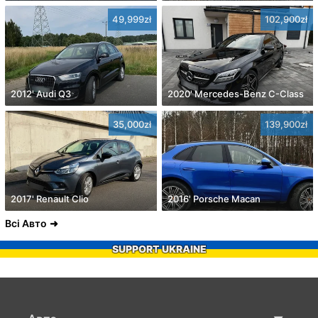
49,999zł
102,900zł
2012' Audi Q3
2020' Mercedes-Benz C-Class
35,000zł
139,900zł
2017' Renault Clio
2016' Porsche Macan
Всі Авто
SUPPORT UKRAINE