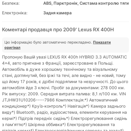
Безпека:
ABS, Парктронік, Систама контролю тяги
Електроніка:
Задня камера
Коментарі продавця про 2009' Lexus RX 400H
Цю інформацію було автоматично перекладено.
Показати
оригінал
Пропоную Вашій увазі LEXUS RX 400h HYBRID 3.3 AUTOMATIC
4x4, авто пригнане з Франції, зареєстроване в Польщі.
Автомобіль в дуже хорошому технічному та візуальному
стані, доглянутий, без іржі та течі, але видно - не новий, тому
що йому 17 років, є дрібні подряпини та незручності. До цього
автомобіля йде 3 ключі. Пробіг за документами: 278 000 км.
Рік випуску: 2009. Середня витрата палива: 8,1 л/100 км. VIN
JTJHW31U10206-----7986 Комплектація:*) Автоматичний
кондиціонер*) Круїз-контроль*) Навігація*) Камера заднього
виду*) Bluetooth, радіо, аудіосистема, елементи керування на
кермі*) Підігрів передніх сидінь*) Електрорегулювання сидінь
з пам’яттю*) Шкіряна оббивка*) Електрорегулювання та
підігрів керма*) Електросклопідйомники спереду та ззаду*)