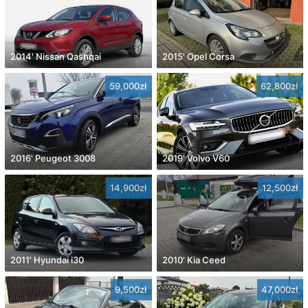
2014' Nissan Qashqai
2015' Opel Corsa
59,000zł
62,800zł
2016' Peugeot 3008
2019' Volvo V60
14,900zł
12,500zł
2011' Hyundai i30
2010' Kia Ceed
9,500zł
47,000zł