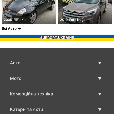
2005' Ford Ka
2019' Ford Kuga
Всі Авто
SUPPORT UKRAINE
Авто
Вживані авто
Мото
Авто продаж
Вживані мото
Комерційна техніка
Мото продаж
Вживана техніка для бізнесу
Катери та яхти