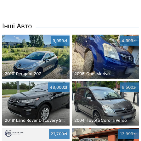
Інші Авто
9,999zł
4,999zł
2010' Peugeot 207
2006' Opel Meriva
48,000zł
9,500zł
2018' Land Rover Discovery Sport
2004' Toyota Corolla Verso
27,700zł
13,999zł