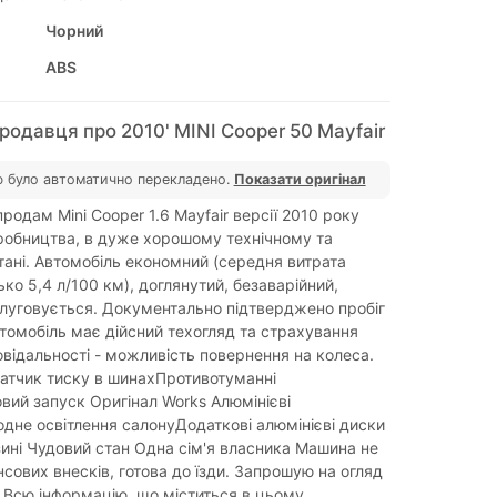
Чорний
ABS
родавця про 2010' MINI Cooper 50 Mayfair
 було автоматично перекладено.
Показати оригінал
родам Mini Cooper 1.6 Mayfair версії 2010 року
робництва, в дуже хорошому технічному та
тані. Автомобіль економний (середня витрата
ко 5,4 л/100 км), доглянутий, безаварійний,
луговується. Документально підтверджено пробіг
втомобіль має дійсний техогляд та страхування
овідальності - можливість повернення на колеса.
Датчик тиску в шинахПротивотуманні
ий запуск Оригінал Works Алюмінієві
одне освітлення салонуДодаткові алюмінієві диски
зині Чудовий стан Одна сім'я власника Машина не
нсових внесків, готова до їзди. Запрошую на огляд
! Всю інформацію, що міститься в цьому