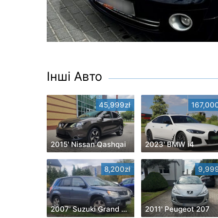
Інші Авто
45,999zł
167,000
2015' Nissan Qashqai
2023' BMW i4
8,200zł
9,999
2007' Suzuki Grand Vitara
2011' Peugeot 207