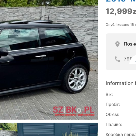
12,999z
Опубліковано 16 
Позн
796
Information 
Вік:
Пробіг:
Об'єм:
Паливо:
Коробка перед