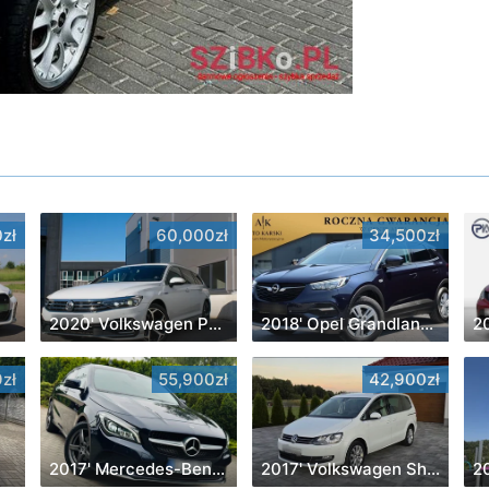
zł
60,000zł
34,500zł
2020' Volkswagen Passat
2018' Opel Grandland X
2
zł
55,900zł
42,900zł
2017' Mercedes-Benz CLA
2017' Volkswagen Sharan
20