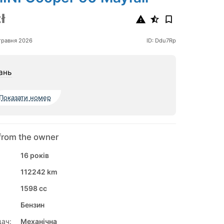
ł
травня 2026
ID: Ddu7Rp
ань
Показати номер
from the owner
16 років
112242 km
1598 cc
Бензин
ач:
Механічна