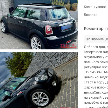
Колір кузова:
Безпека:
Коментарі п
Цю інформацію
Доброго дня, п
імпортного ви
візуальному с
пального близь
регулярно обс
112 242 км. А
цивільної відп
старт в гору 
фариБезключов
дискиСвітлоді
на зимовій ре
потребує фіна
та тест драйв