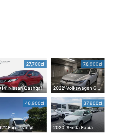
27,700zł
78,900zł
014' Nissan Qashqai
2022' Volkswagen Golf
48,900zł
37,900zł
21' Ford Transit
2020' Skoda Fabia