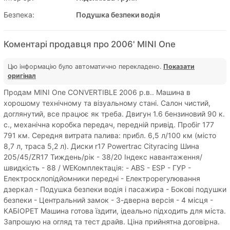
Безпека:
Подушка безпеки водія
Коментарі продавця про 2006' MINI One
Цю інформацію було автоматично перекладено.
Показати
оригінал
Продам MINI One CONVERTIBLE 2006 р.в.. Машина в
хорошому технічному та візуальному стані. Салон чистий,
доглянутий, все працює як треба. Двигун 1.6 бензиновий 90 к.
с., механічна коробка передач, передній привід. Пробіг 177
791 км. Середня витрата палива: прибл. 6,5 л/100 км (місто
8,7 л, траса 5,2 л). Диски r17 Powertrac Cityracing Шина
205/45/ZR17 Тиждень/рік - 38/20 Індекс навантаження/
швидкість - 88 / WEКомплектація: - ABS - ESP - ГУР -
Електросклопідйомники передні - Електрорегулювання
дзеркал - Подушка безпеки водія і пасажира - Бокові подушки
безпеки - Центральний замок - 3-дверна версія - 4 місця -
КАБІОРЕТ Машина готова їздити, ідеально підходить для міста.
Запрошую на огляд та тест драйв. Ціна прийнятна договірна.