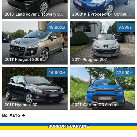
2018' Land Rover Discovery Sport
2008' Kia Proceed 1.4 Optimum +
18,900zł
9,999zł
2011' Peugeot 3008
2011' Peugeot 207
14,900zł
47,500zł
2011' Hyundai i30
2021' Citroen C3 Aircross
Всі Авто
SUPPORT UKRAINE