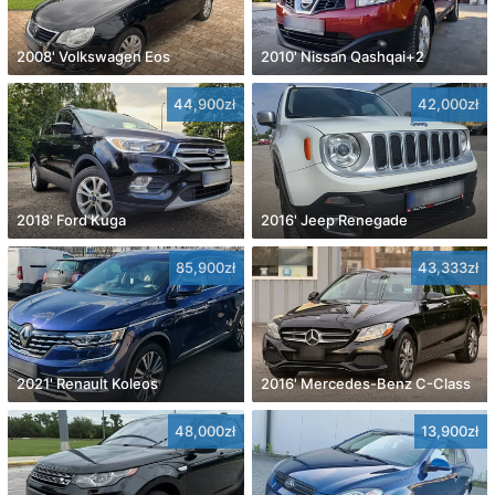
2008' Volkswagen Eos
2010' Nissan Qashqai+2
44,900zł
42,000zł
2018' Ford Kuga
2016' Jeep Renegade
85,900zł
43,333zł
2021' Renault Koleos
2016' Mercedes-Benz C-Class
48,000zł
13,900zł