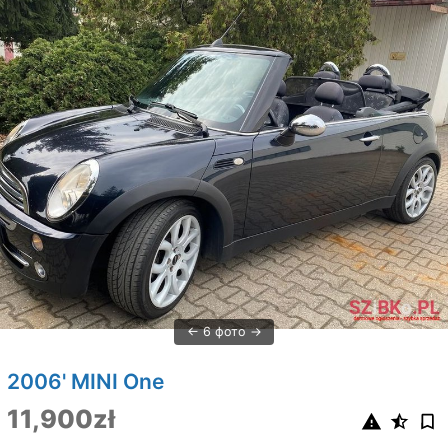
6 фото
2006' MINI One
11,900zł