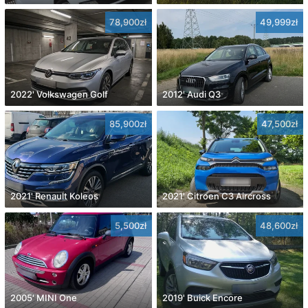
78,900zł
49,999zł
2022' Volkswagen Golf
2012' Audi Q3
85,900zł
47,500zł
2021' Renault Koleos
2021' Citroen C3 Aircross
5,500zł
48,600zł
2005' MINI One
2019' Buick Encore