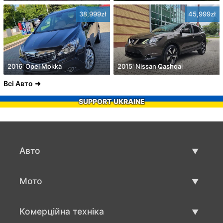
38,999zł
45,999zł
2016' Opel Mokka
2015' Nissan Qashqai
Всі Авто
SUPPORT UKRAINE
Авто
Вживані авто
Мото
Авто продаж
Вживані мото
Комерційна техніка