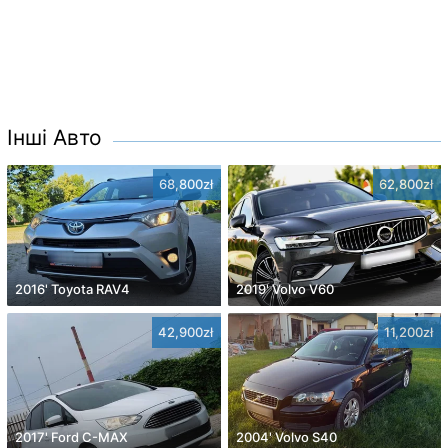
Інші Авто
68,800zł
62,800zł
2016' Toyota RAV4
2019' Volvo V60
42,900zł
11,200zł
2017' Ford C-MAX
2004' Volvo S40