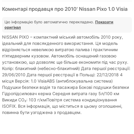
Коментарі продавця про 2010' Nissan Pixo 1.0 Visia
Цю інформацію було автоматично перекладено.
Показати
оригінал
NISSAN PIXO – компактний міський автомобіль 2010 року,
ідеальний для повсякденного використання. Ця модель
відрізняється невеликою витратою палива і практичним
п'ятидверним кузовом. Автомобіль оснащений газовою
установкою, що дозволяє ще більше економити під час руху.
Колір: блакитний (небесно-блакитний) Дата першої реєстрації:
29/06/2010 Дата першої реєстрації в Польщі: 22/12/2018 4
місця Версія: 1.0 VisiaABS (антиблокувальна система)
Подушки безпеки водія та пасажира Бокові подушки безпеки
Гідропідсилювач керма Середня витрата газу 5л/100 км
Викиди CO₂: 103 г/кмПовітря система кондиціонування
ISOFIX. Вся інформація, що міститься в цьому оголошенні,
повинна бути узгоджена з продавцем.