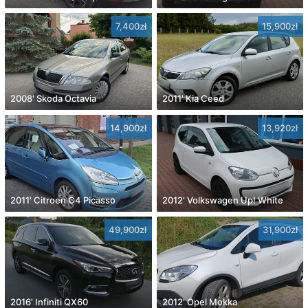
7,400zł
15,900zł
2008' Skoda Octavia
2011' Kia Ceed
14,900zł
13,920zł
2011' Citroen C4 Picasso
2012' Volkswagen Up! White
49,900zł
31,900zł
2016' Infiniti QX60
2012' Opel Mokka