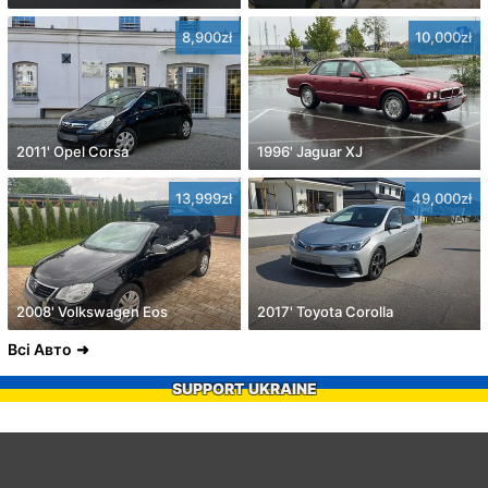
8,900zł
10,000zł
2011' Opel Corsa
1996' Jaguar XJ
13,999zł
49,000zł
2008' Volkswagen Eos
2017' Toyota Corolla
Всі Авто
SUPPORT UKRAINE