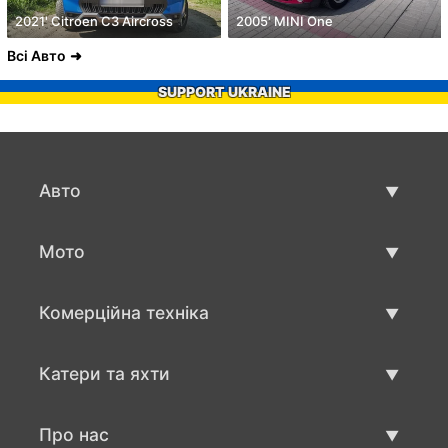
2021' Citroen C3 Aircross
2005' MINI One
Всі Авто
SUPPORT UKRAINE
Авто
Вживані авто
Мото
Авто продаж
Вживані мото
Комерційна техніка
Мото продаж
Вживана техніка для бізнесу
Катери та яхти
Авто для бизнесу продаж
Вживані катри та яхти
Про нас