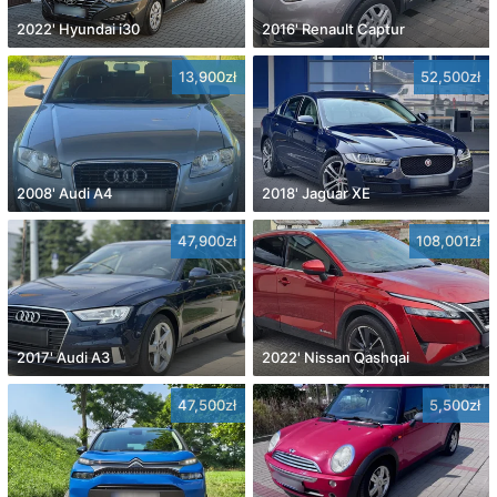
2022' Hyundai i30
2016' Renault Captur
13,900zł
52,500zł
2008' Audi A4
2018' Jaguar XE
47,900zł
108,001zł
2017' Audi A3
2022' Nissan Qashqai
47,500zł
5,500zł