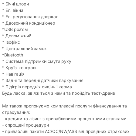
* Бічні штори
* Ел. вікна
* Ел. регулювання дзеркал
* Двозонний кондиціонер
*USB роз'єм
* Допоміжний
* Ізофікс
* Центральний замок
*Bluetooth
* Система підтримки смуги руху
* Круїз-контроль
* Навігація
* Задні та передні датчики паркування
* Підігрів передніх сидінь і керма
Будь ласка, зв'яжіться з нами та пройдіть тест-драйв
Ми також пропонуємо комплексні послуги фінансування та
страхування:
- кредити та лізинг з привабливими процентними ставками
- спрощені процедури
- привабливі пакети AC/OC/NW/ASS від провідних страхових