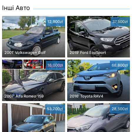
Інші Авто
12,900zł
37,500zł
2001' Volkswagen Golf
2019' Ford EcoSport
16,000zł
68,800zł
2007' Alfa Romeo 159
2016' Toyota RAV4
53,700zł
28,500zł