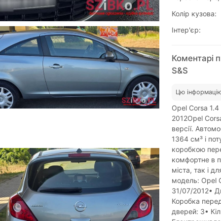
Колір кузова:
Інтер'єр:
Коментарі п
S&S
Цю інформацію
Opel Corsa 1.4
2012Opel Cors
версії. Автом
1364 см³ і по
коробкою пере
комфортне в п
міста, так і д
модель: Opel C
31/07/2012• Дв
Коробка перед
дверей: 3• Кі