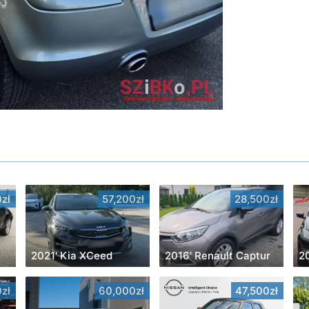
zł
57,200zł
28,500zł
2021' Kia XCeed
2016' Renault Captur
zł
60,000zł
47,500zł