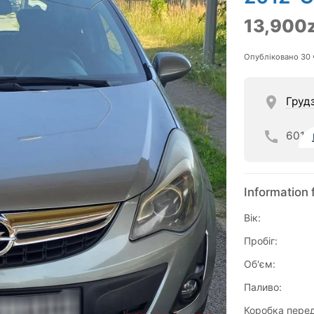
13,900z
Опубліковано 30 
Груд
601
Information 
Вік:
Пробіг:
Об'єм:
Паливо:
Коробка перед