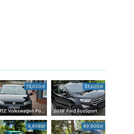
15,620zł
37,500zł
2012' Volkswagen Polo
2019' Ford EcoSport
9,999zł
49,900zł