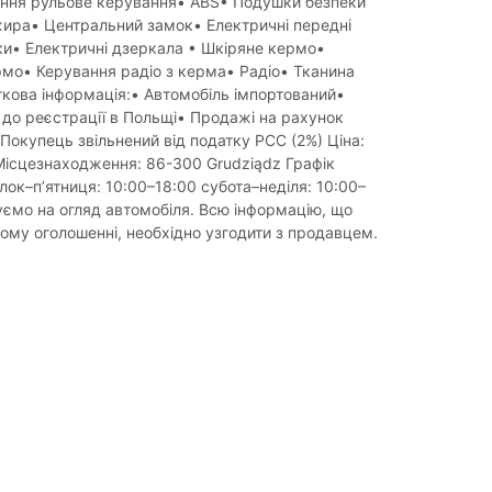
ння рульове керування• ABS• Подушки безпеки
жира• Центральний замок• Електричні передні
и• Електричні дзеркала • Шкіряне кермо•
мо• Керування радіо з керма• Радіо• Тканина
кова інформація:• Автомобіль імпортований•
 до реєстрації в Польщі• Продажі на рахунок
Покупець звільнений від податку PCC (2%) Ціна:
ісцезнаходження: 86-300 Grudziądz Графік
лок–п’ятниця: 10:00–18:00 субота–неділя: 10:00–
ємо на огляд автомобіля. Всю інформацію, що
ьому оголошенні, необхідно узгодити з продавцем.