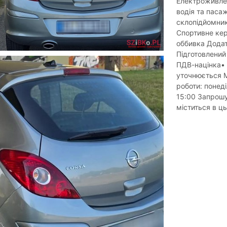
Електроживле
водія та паса
склопідйомник
Спортивне кер
оббивка Додат
Підготовлений
ПДВ-націнка• 
уточнюється М
роботи: понеді
15:00 Запрошу
міститься в ц