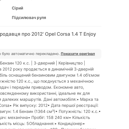
Сірий
Підсилювач руля
родавця про 2012' Opel Corsa 1.4 T Enjoy
 було автоматично перекладено.
Показати оригінал
 Бензин 120 к.с. | 3-дверний | Керівництво |
a 2012 року продається в динамічній 3-дверній
обіль оснащений бензиновим двигуном 1.4 об'ємом
тужністю 120 к.с., що поєднується з механічною
дач і переднім приводом. Економне авто,
овсякденному використанні, ідеальне як для
ля далеких маршрутів. Дані автомобіля:• Марка та
orsa• Рік випуску: 2012• Дата першої реєстрації:
игун: 1.4 Бензин (1364 см³)• Потужність: 120 к.с.•
ач: механічна• Пробіг: 158 240 км• Кількість
лькість місць: 5Обладнання:• Кондиціонер•