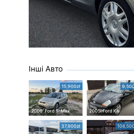
Інші Авто
15,900zł
9,500
2009' Ford S-Max
2005' Ford Ka
37,900zł
108,500