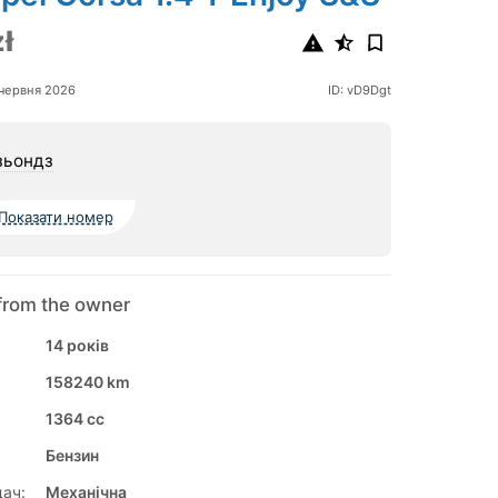
ł
червня 2026
ID: vD9Dgt
зьондз
Показати номер
from the owner
14 років
158240 km
1364 cc
Бензин
ач:
Механічна