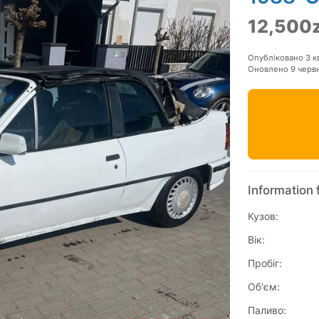
12,500z
Опубліковано 3 к
Оновлено 9 черв
Information 
Кузов:
Вік:
Пробіг:
Об'єм:
Паливо: