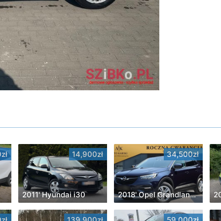
zł
14,900zł
34,500zł
2011' Hyundai i30
2018' Opel Grandland X
2
zł
139,900zł
59,000zł