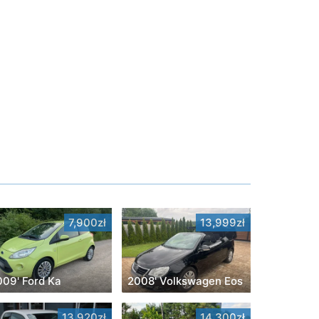
7,900zł
13,999zł
009' Ford Ka
2008' Volkswagen Eos
13,920zł
14,300zł