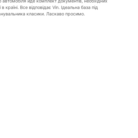
о автомобіля йде комплект документів, необхідних
 в країні. Все відповідає Vin. Ідеальна база під
нувальника класики. Ласкаво просимо.