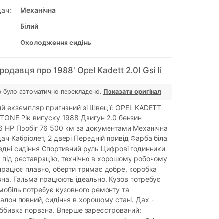
ач:
Механічна
Білий
Охолодження сидінь
одавця про 1988' Opel Kadett 2.0I Gsi Ii
 було автоматично перекладено.
Показати оригінал
й екземпляр пригнаний зі Швеції: OPEL KADETT
RTONE Рік випуску 1988 Двигун 2.0 бензин
6 HP Пробіг 76 500 км за документами Механічна
ач Кабріолет, 2 двері Передній привід Фарба біла
едні сидіння Спортивний руль Цифрові годинники
, під реставрацію, технічно в хорошому робочому
 працює плавно, оберти тримає добре, коробка
на. Гальма працюють ідеально. Кузов потребує
мобіль потребує кузовного ремонту та
алон повний, сидіння в хорошому стані. Дах -
ббивка порвана. Вперше зареєстрований: