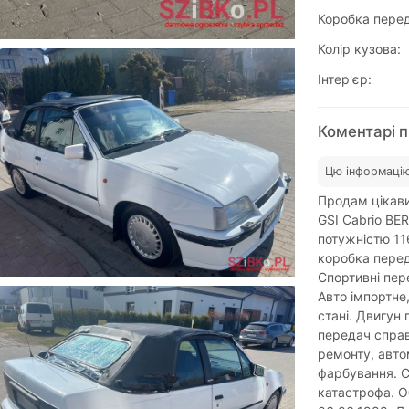
Коробка перед
Колір кузова:
Інтер'єр:
Коментарі пр
Цю інформацію
Продам цікави
GSI Cabrio BE
потужністю 11
коробка перед
Спортивні пер
Авто імпортне
стані. Двигун
передач справ
ремонту, авто
фарбування. С
катастрофа. О