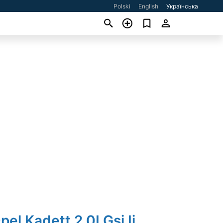
Polski
English
Українська
pel Kadett 2.0I Gsi Ii