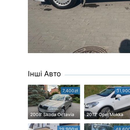
Інші Авто
7,400zł
31,900
2008' Skoda Octavia
2012' Opel Mokka
29,900zł
48,600