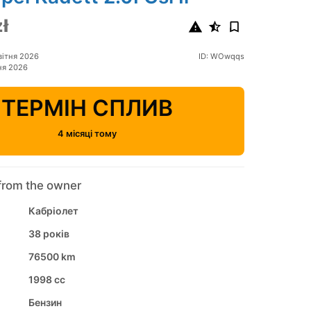
ł
вітня 2026
ID: WOwqqs
ня 2026
ТЕРМІН СПЛИВ
4 місяці тому
from the owner
Кабріолет
38 років
76500 km
1998 cc
Бензин