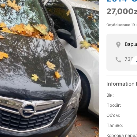
27,000z
Опубліковано 19 
Варш
730
Information 
Вік:
Пробіг:
Об'єм:
Паливо:
Коробка перед