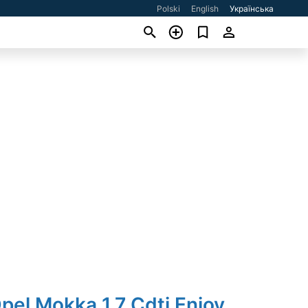
Polski
English
Українська
pel Mokka 1.7 Cdti Enjoy