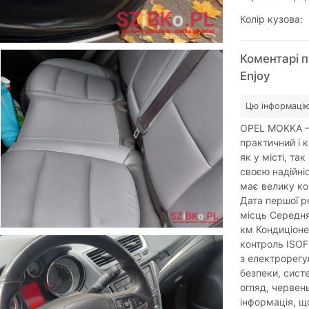
Колір кузова:
Коментарі п
Enjoy
Цю інформацію
OPEL MOKKA – 
практичний і 
як у місті, т
своєю надійні
має велику ко
Дата першої ре
місць Середня
км Кондиціоне
контроль ISOFI
з електрорегу
безпеки, сист
огляд, червен
інформація, щ