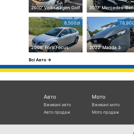
2010' Volkswagen Golf
2
8,500zł
78,900
2006' Ford Focus
2022' Mazda 3
Всі Авто
Авто
Мото
Вживані авто
Вживані мото
Авто продаж
Мото продаж