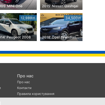
005' MINI One
2015' Nissan Qashqai
12,989zł
34,500zł
014' Peugeot 2008
2018' Opel Grandland X
Про нас
Про нас
и
Контакти
Правила користування