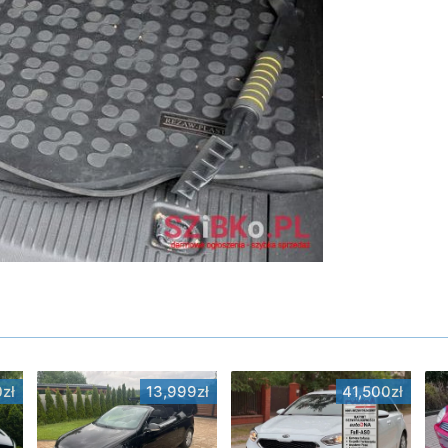
zł
13,999zł
41,500zł