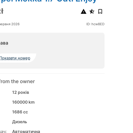
ł
червня 2026
ID: hcw8ED
ава
Показати номер
from the owner
12 років
160000 km
1686 cc
Дизель
ач:
Автоматична