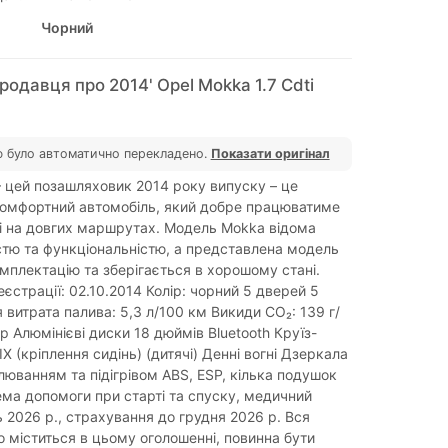
Чорний
родавця про 2014' Opel Mokka 1.7 Cdti
 було автоматично перекладено.
Показати оригінал
цей позашляховик 2014 року випуску – це
комфортний автомобіль, який добре працюватиме
ак і на довгих маршрутах. Модель Mokka відома
стю та функціональністю, а представлена ​​модель
мплектацію та зберігається в хорошому стані.
єстрації: 02.10.2014 Колір: чорний 5 дверей 5
 витрата палива: 5,3 л/100 км Викиди CO₂: 139 г/
р Алюмінієві диски 18 дюймів Bluetooth Круїз-
X (кріплення сидінь) (дитячі) Денні вогні Дзеркала
люванням та підігрівом ABS, ESP, кілька подушок
ема допомоги при старті та спуску, медичний
ь 2026 р., страхування до грудня 2026 р. Вся
о міститься в цьому оголошенні, повинна бути