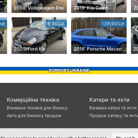
017' Mercedes-Benz CLA
2008' Volkswagen Eos
2019' Kia Ceed
2
zł
9,500zł
139,900zł
2005' Ford Ka
2016' Porsche Macan
2
SUPPORT UKRAINE
Комерційна техніка
Катери та яхти
Вживана техніка для бізнесу
Вживані катри та яхти
Авто для бизнесу продаж
Продаж катеру та яхт