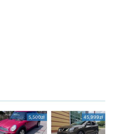
5,500zł
45,999zł