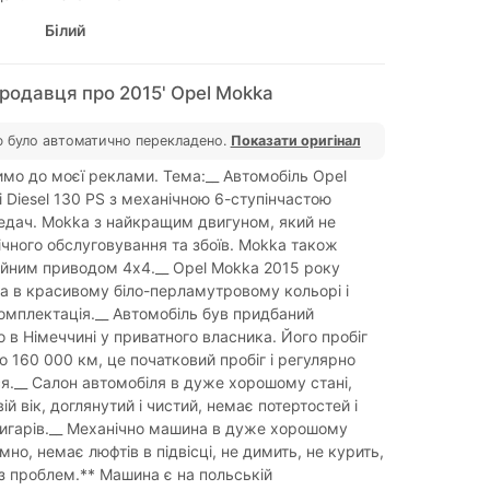
Білий
родавця про 2015' Opel Mokka
 було автоматично перекладено.
Показати оригінал
мо до моєї реклами. Тема:__ Автомобіль Opel
i Diesel 130 PS з механічною 6-ступінчастою
дач. Mokka з найкращим двигуном, який не
ічного обслуговування та збоїв. Mokka також
йним приводом 4x4.__ Opel Mokka 2015 року
a в красивому біло-перламутровому кольорі і
омплектація.__ Автомобіль був придбаний
 в Німеччині у приватного власника. Його пробіг
о 160 000 км, це початковий пробіг і регулярно
я.__ Салон автомобіля в дуже хорошому стані,
й вік, доглянутий і чистий, немає потертостей і
игарів.__ Механічно машина в дуже хорошому
ємно, немає люфтів в підвісці, не димить, не курить,
з проблем.** Машина є на польській