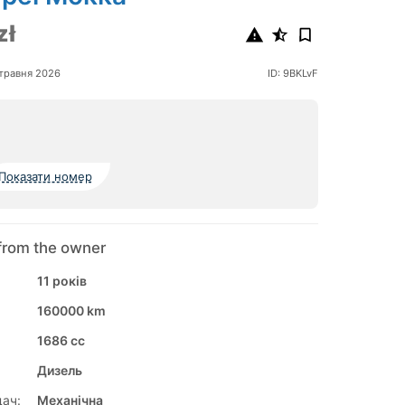
zł
травня 2026
ID: 9BKLvF
Показати номер
from the owner
11 років
160000 km
1686 cc
Дизель
ач:
Механічна