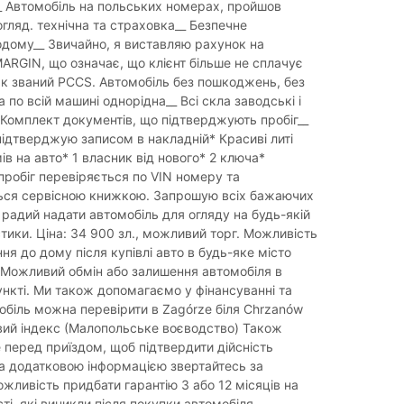
__ Автомобіль на польських номерах, пройшов
гляд. технічна та страховка__ Безпечне
дому__ Звичайно, я виставляю рахунок на
MARGIN, що означає, що клієнт більше не сплачує
ак званий PCCS. Автомобіль без пошкоджень, без
а по всій машині однорідна__ Всі скла заводські і
 Комплект документів, що підтверджують пробіг__
 підтверджую записом в накладній* Красиві литі
в на авто* 1 власник від нового* 2 ключа*
пробіг перевіряється по VIN номеру та
ься сервісною книжкою. Запрошую всіх бажаючих
 радий надати автомобіль для огляду на будь-якій
стики. Ціна: 34 900 зл., можливий торг. Можливість
я до дому після купівлі авто в будь-яке місто
 Можливий обмін або залишення автомобіля в
нкті. Ми також допомагаємо у фінансуванні та
мобіль можна перевірити в Zagórze біля Chrzanów
ий індекс (Малопольське воєводство) Також
 перед приїздом, щоб підтвердити дійсність
а додатковою інформацією звертайтесь за
жливість придбати гарантію 3 або 12 місяців на
ті, які виникли після покупки автомобіля.