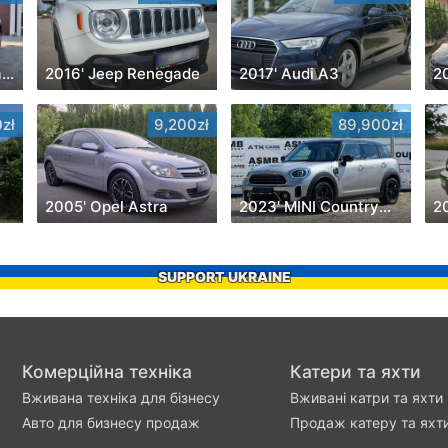
2010' Nissan Qashqai+2
2016' Jeep Renegade
2017' Audi A3
2
zł
9,200zł
89,900zł
2005' Opel Astra
2023' MINI Countryman
2
SUPPORT UKRAINE
Комерційна техніка
Катери та яхти
Вживана техніка для бізнесу
Вживані катри та яхти
Авто для бизнесу продаж
Продаж катеру та яхт