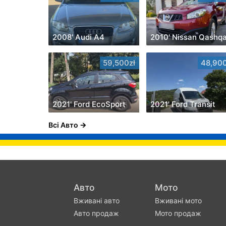
2008' Audi A4
59,500zł
48,900
2021' Ford EcoSport
2021' Ford Transit
Всі Авто
Авто
Мото
Вживані авто
Вживані мото
Авто продаж
Мото продаж