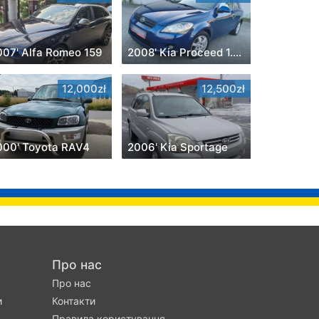
007' Alfa Romeo 159
2008' Kia Proceed 1.4 Optimum +
12,000zł
12,500zł
000' Toyota RAV4
2006' Kia Sportage
Про нас
Про нас
и
Контакти
Правила користування