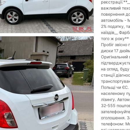
реєстрації.**
важливий техо
повернення до
автомобіль - 
2% податку, т
наїздів__ Фарб
того ж року**
Пробіг звісно
диски 17 дюймі
Оригінальний 
підтверджуєт
на огляд, буду
станції діагно
транспортуванн
Польщі чи ЄС.
населеному пу
лізингу. Авто
32-555 поштов
зателефонуйте
оголошення. З
телефоном: Мо
всі несправнос