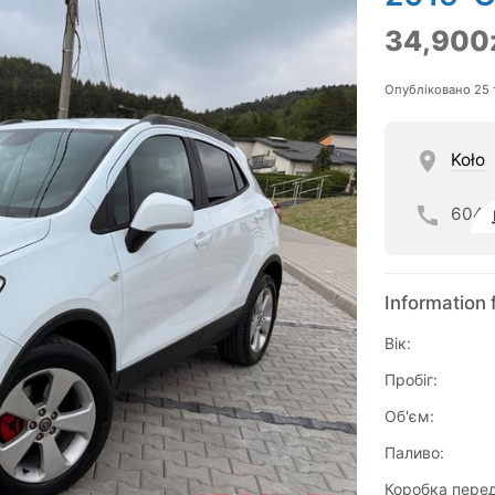
34,900
Опубліковано 25 
Koło
604
Information 
Вік:
Пробіг:
Об'єм:
Паливо:
Коробка перед