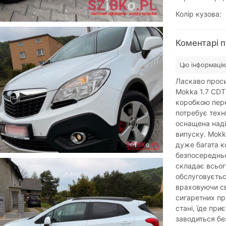
Колір кузова:
Коментарі п
Цю інформацію
Ласкаво проси
Mokka 1.7 CDT
коробкою пере
потребує техн
оснащена наді
випуску. Mokk
дуже багата к
безпосередньо
складає всьог
обслуговуєтьс
враховуючи сві
сигаретних пр
стані, їде при
заводиться бе