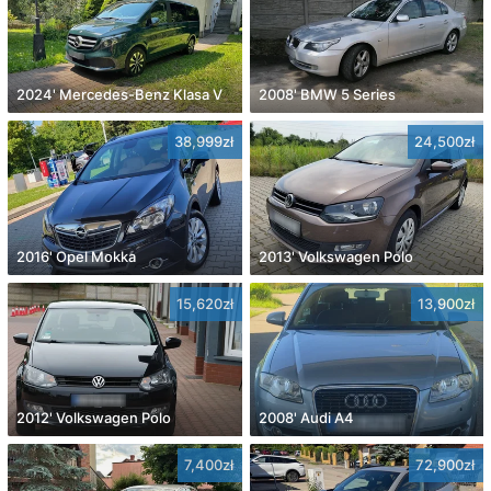
2024' Mercedes-Benz Klasa V
2008' BMW 5 Series
38,999zł
24,500zł
2016' Opel Mokka
2013' Volkswagen Polo
15,620zł
13,900zł
2012' Volkswagen Polo
2008' Audi A4
7,400zł
72,900zł