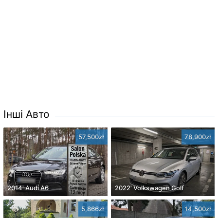
Інші Авто
57,500zł
78,900zł
2014' Audi A6
2022' Volkswagen Golf
5,866zł
14,500zł