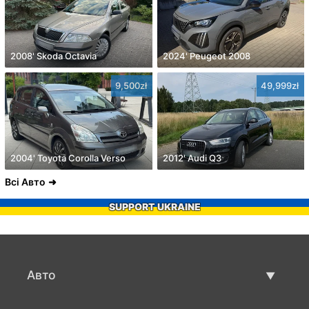
2008' Skoda Octavia
2024' Peugeot 2008
9,500zł
49,999zł
2004' Toyota Corolla Verso
2012' Audi Q3
Всі Авто
SUPPORT UKRAINE
Авто
Вживані авто