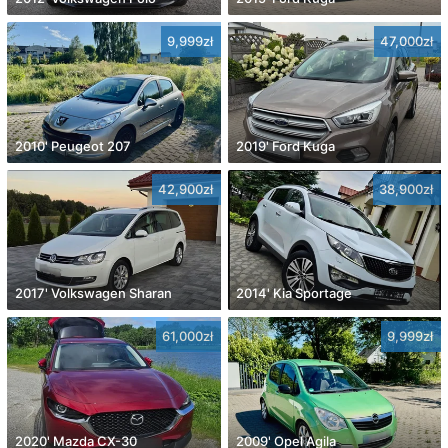
9,999zł
47,000zł
2010' Peugeot 207
2019' Ford Kuga
42,900zł
38,900zł
2017' Volkswagen Sharan
2014' Kia Sportage
61,000zł
9,999zł
2020' Mazda CX-30
2009' Opel Agila