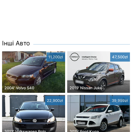
Інші Авто
11,200zł
47,500zł
2004' Volvo S40
2019' Nissan Juke
22,900zł
39,999zł
2012' Volkswagen Polo
2015' Ford Kuga