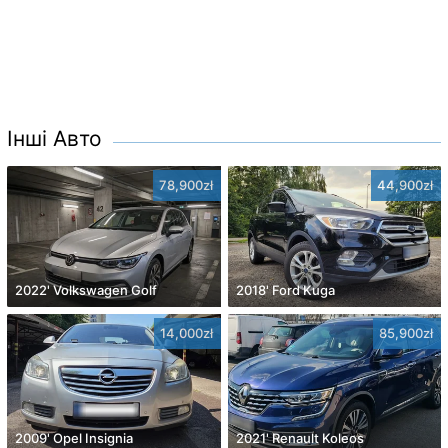
Інші Авто
78,900zł
44,900zł
2022' Volkswagen Golf
2018' Ford Kuga
14,000zł
85,900zł
2009' Opel Insignia
2021' Renault Koleos