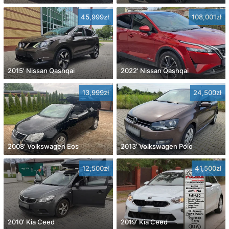
45,999zł
108,001zł
2015' Nissan Qashqai
2022' Nissan Qashqai
13,999zł
24,500zł
2008' Volkswagen Eos
2013' Volkswagen Polo
12,500zł
41,500zł
2010' Kia Ceed
2019' Kia Ceed