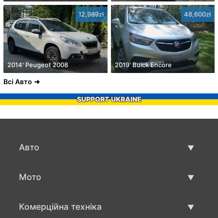
12,989zł
48,600zł
2014' Peugeot 2008
2019' Buick Encore
Всі Авто
SUPPORT UKRAINE
Авто
Вживані авто
Мото
Авто продаж
Вживані мото
Комерційна техніка