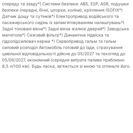
спереду та ззаду*) Системи безпеки: ABS, ESP, ASR, подушки
безпеки (передні, бічні, шторки, коліни), кріплення ISOFIX*)
Датчик дощу та сутінків*) Електропривод водійського та
пасажирського сидінь із запам’ятовуванням налаштувань*)
Задні тоновані вікна*) Задні вікна жалюзі дверей*) Заводська
магнітола*) Сажовий фільтр*) Динамічна підвіска та
гідропідсилювач керма *) Сервопривод гальм та гальм
силовий розподіл Автомобіль готовий до їзди, страхування
цивільної відповідальності дійсне до 05/2027 та техогляд до
05/06/2027, економний (середня витрата палива приблизно
8,5 л/100 км). Будь ласка, зв'яжіться зі мною та огляньте його.