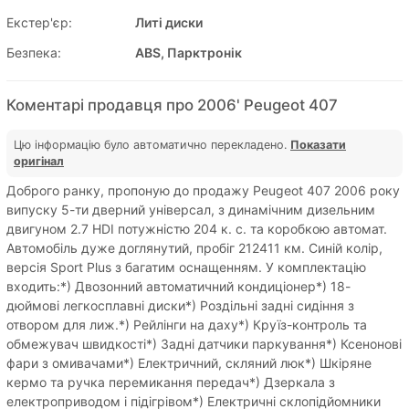
Екстер'єр:
Литі диски
Безпека:
ABS, Парктронік
Коментарі продавця про 2006' Peugeot 407
Цю інформацію було автоматично перекладено.
Показати
оригінал
Доброго ранку, пропоную до продажу Peugeot 407 2006 року
випуску 5-ти дверний універсал, з динамічним дизельним
двигуном 2.7 HDI потужністю 204 к. с. та коробкою автомат.
Автомобіль дуже доглянутий, пробіг 212411 км. Синій колір,
версія Sport Plus з багатим оснащенням. У комплектацію
входить:*) Двозонний автоматичний кондиціонер*) 18-
дюймові легкосплавні диски*) Роздільні задні сидіння з
отвором для лиж.*) Рейлінги на даху*) Круїз-контроль та
обмежувач швидкості*) Задні датчики паркування*) Ксенонові
фари з омивачами*) Електричний, скляний люк*) Шкіряне
кермо та ручка перемикання передач*) Дзеркала з
електроприводом і підігрівом*) Електричні склопідйомники