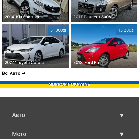
2014' Kia Sportage
2011' Peugeot 3008
81,000zł
13,200zł
2024' Toyota Corolla
2013' Ford Ka
Всі Авто
SUPPORT UKRAINE
Авто
Вживані авто
Мото