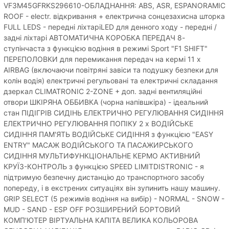
VF3M45GFRKS296610-ОБЛАДНАННЯ: ABS, ASR, ESPANORAMIC
ROOF - electr. відкривання + електрична сонцезахисна шторка
FULL LEDS - передні ліхтаріLED для денного ходу - передні /
задні ліхтарі АВТОМАТИЧНА КОРОБКА ПЕРЕДАЧ 8-
ступінчаста з функцією водіння в режимі Sport "F1 SHIFT"
ПЕРЕПОЛОВКИ для перемикання передач на кермі 11 x
AIRBAG (включаючи повітряні завіси та подушку безпеки для
колін водія) електричні регульовані та електричні складання
дзеркал CLIMATRONIC 2-ZONE + доп. задні вентиляційні
отвори ШКІРЯНА ОББИВКА (чорна напівшкіра) - ідеальний
стан ПІДІГРІВ СИДІНЬ ЕЛЕКТРИЧНО РЕГУЛЮВАННЯ СИДІННЯ
ЕЛЕКТРИЧНО РЕГУЛЮВАННЯ ПОПІКУ 2 x ВОДІЙСЬКЕ
СИДІННЯ ПАМ'ЯТЬ ВОДІЙСЬКЕ СИДІННЯ з функцією "EASY
ENTRY" МАСАЖ ВОДІЙСЬКОГО ТА ПАСАЖИРСЬКОГО
СИДІННЯ МУЛЬТИФУНКЦІОНАЛЬНЕ КЕРМО АКТИВНИЙ
КРУЇЗ-КОНТРОЛЬ з функцією SPEED LIMITDISTRONIC - я
підтримую безпечну дистанцію до транспортного засобу
попереду, і в екстрених ситуаціях він зупинить нашу машину.
GRIP SELECT (5 режимів водіння на вибір) - NORMAL - SNOW -
MUD - SAND - ESP OFF РОЗШИРЕНИЙ БОРТОВИЙ
КОМП'ЮТЕР ВІРТУАЛЬНА КАПІТА ВЕЛИКА КОЛЬОРОВА