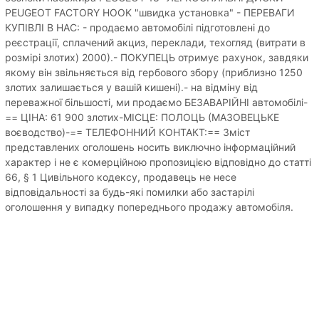
PEUGEOT FACTORY HOOK "швидка установка" - ПЕРЕВАГИ
КУПІВЛІ В НАС: - продаємо автомобілі підготовлені до
реєстрації, сплачений акциз, переклади, техогляд (витрати в
розмірі злотих) 2000).- ПОКУПЕЦЬ отримує рахунок, завдяки
якому він звільняється від гербового збору (приблизно 1250
злотих залишається у вашій кишені).- на відміну від
переважної більшості, ми продаємо БЕЗАВАРІЙНІ автомобілі-
== ЦІНА: 61 900 злотих-МІСЦЕ: ПОЛОЦЬ (МАЗОВЕЦЬКЕ
воєводство)-== ТЕЛЕФОННИЙ КОНТАКТ:== Зміст
представлених оголошень носить виключно інформаційний
характер і не є комерційною пропозицією відповідно до статті
66, § 1 Цивільного кодексу, продавець не несе
відповідальності за будь-які помилки або застарілі
оголошення у випадку попереднього продажу автомобіля.