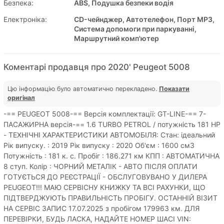
Безпека:
ABS, Подушка безпеки водія
Електроніка:
CD-чейнджер, Автотелефон, Порт MP3,
Система допомоги при паркуванні,
Маршрутний комп'ютер
Коментарі продавця про 2020' Peugeot 5008
Цю інформацію було автоматично перекладено.
Показати
оригінал
-== PEUGEOT 5008-== Версія комплектації: GT-LINE-== 7-
ПАСАЖИРНА версія-== 1.6 TURBO PETROL / потужність 181 HP
- ТЕХНІЧНІ ХАРАКТЕРИСТИКИ АВТОМОБІЛЯ: Стан: ідеальний
Рік випуску. : 2019 Рік випуску : 2020 Об'єм : 1600 см3
Потужність : 181 к. с. Пробіг : 186.271 км КПП : АВТОМАТИЧНА
8 ступ. Колір : ЧОРНИЙ МЕТАЛІК - АВТО ПІСЛЯ ОПЛАТИ
ГОТУЄТЬСЯ ДО РЕЄСТРАЦІЇ - ОБСЛУГОВУВАНО У ДИЛЕРА
PEUGEOT!!! МАЮ СЕРВІСНУ КНИЖКУ ТА ВСІ РАХУНКИ, ЩО
ПІДТВЕРДЖУЮТЬ ПРАВИЛЬНІСТЬ ПРОБІГУ. ОСТАННІЙ ВІЗИТ
НА СЕРВІС ЗАПИС 17.07.2025 з пробігом 179963 км. ДЛЯ
ПЕРЕВІРКИ, БУДЬ ЛАСКА, НАДАЙТЕ НОМЕР ШАСІ VIN: