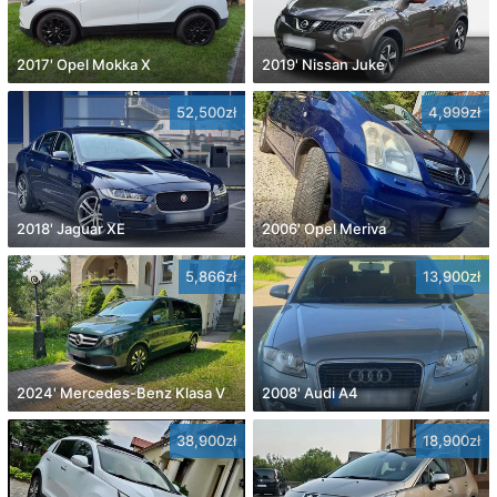
2017' Opel Mokka X
2019' Nissan Juke
52,500zł
4,999zł
2018' Jaguar XE
2006' Opel Meriva
5,866zł
13,900zł
2024' Mercedes-Benz Klasa V
2008' Audi A4
38,900zł
18,900zł