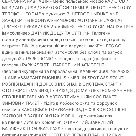
СЕНСОРНА НАВІГАЦІЯ - меню польською мовою RADIO CD /
MP3 / AUX / USB / ЗВУКОВОЇ СИСТЕМИ BLUETOOTHFACTORY
ТЕЛЕФОН "FOCAL" з функцією BLUETOOTHINDUKTIVNE
ЗАРЯДКИ ТЕЛЕФОНУWi-FiANDROID AUTOAPPLE CARPLAY
ДРИНКЕР РУКАВИЧКА 2 x ARMRESTFACTORY СИГНАЛІЗАЦІЯ +
іммобілайзер ДАТЧИК ДОЩУ ТА СУТІНКИ Галогенні
протитуманні фари зі світлодіодною технологією відкриття/
закриття ВІКНА з дистанційним керуваннямKEY LESS GO -
відкривання/закривання автомобіля без ключа та запуск
двигуна2 x PARKTRONIC - передні та задні (графічні та
голосові) PARK ASSIST - ПАРКОВНИЙ АСИСТЕНТ
(перпендикулярний та паралельний) КАМЕРИ 360LINE ASSIST
- LANE ASSISTANT RUCHUBLIS - MERLIN SPOT ASSISTANT
РОЗПІЗНАВАННЯ ДОРОЖНИХ ЗНАКІВ СИСТЕМА СТАРТ /
СТОП-СИСТЕМА ВИХІД / ВИЇЗД З ДОМУ ЕЛЕКТРОМЕХАНІЧНЕ
СТОЯНЧНЕ ГАЛЬМО З АВТОУТРИМАННЯМ SOS ПАКЕТ
ЗИМОВИЙ ПАКЕТ - підігрів лобового скла та форсунок
омивача ЗАВОДСЬКЕ ТОНУВАННЯ ЗАДНІХ ВІКОН СОЛЯРНІ
ЖАЛЮЗИ В ЗАДНІХ ВІКНАХ ISOFIX - кронштейни для
кріплення дитячих крісел Ел. ОТКРИТИЙ/ЗАКРИТИЙ
БАГАЖНИК LIDAIRBAG PASS - функція дезактивації подушки
безпеки пасажира PEUGEOT 18" ЛЕГКОСПЛАВНІ ДИСКИ