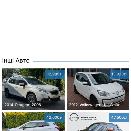
Інші Авто
12,989zł
13,920zł
2014' Peugeot 2008
2012' Volkswagen Up! White
42,000zł
47,500zł