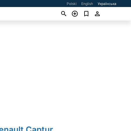
Polski
English
Українська
enault Captur