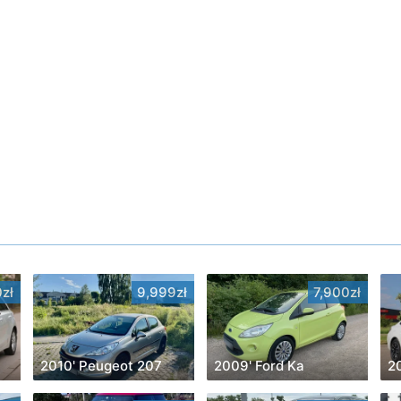
zł
9,999zł
7,900zł
2010' Peugeot 207
2009' Ford Ka
2