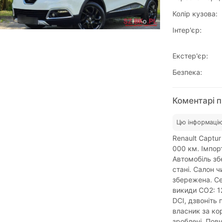
Колір кузова:
Інтер'єр:
Екстер'єр:
Безпека:
Коментарі п
Цю інформацію
Renault Captur
000 км. Імпор
Автомобіль зб
стані. Салон ч
збережена. Се
викиди CO2: 12
DCI, дзвоніть 
власник за кор
зроблені. Повн