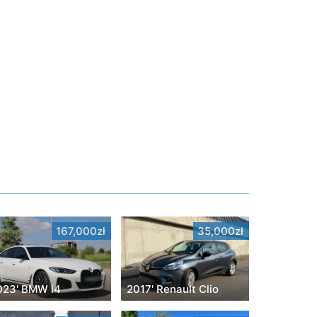
167,000zł
35,000zł
023' BMW i4
2017' Renault Clio