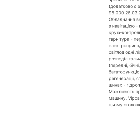
(додатково є з
98.000 26.03.
Обладнання вк
з навігацією - 
круїз-контроль
гарнітура - п
електроприводо
світлодіодні л
розподіл галь
(передні, бічн
багатофункціо
регенерації, с
шинах - гідро
Можливість пр
машину. Vipca
цьому оголоше