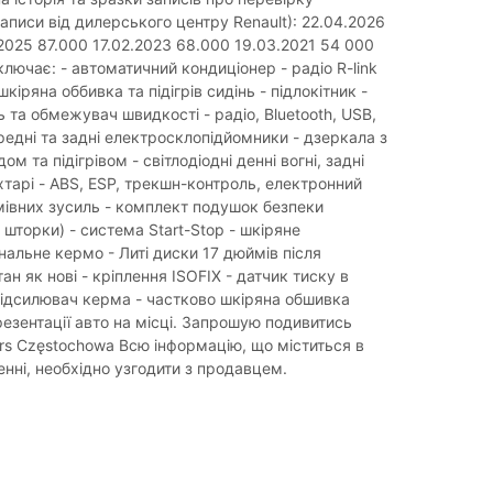
аписи від дилерського центру Renault): 22.04.2026
2025 87.000 17.02.2023 68.000 19.03.2021 54 000
лючає: - автоматичний кондиціонер - радіо R-link
шкіряна оббивка та підігрів сидінь - підлокітник -
 та обмежувач швидкості - радіо, Bluetooth, USB,
ередні та задні електросклопідйомники - дзеркала з
м та підігрівом - світлодіодні денні вогні, задні
іхтарі - ABS, ESP, трекшн-контроль, електронний
мівних зусиль - комплект подушок безпеки
і, шторки) - система Start-Stop - шкіряне
нальне кермо - Литі диски 17 дюймів після
тан як нові - кріплення ISOFIX - датчик тиску в
підсилювач керма - частково шкіряна обшивка
езентації авто на місці. Запрошую подивитись
rs Częstochowa Всю інформацію, що міститься в
нні, необхідно узгодити з продавцем.