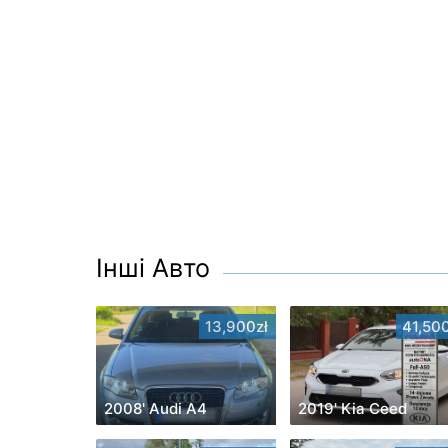
Інші Авто
13,900zł
41,500
2008' Audi A4
2019' Kia Ceed