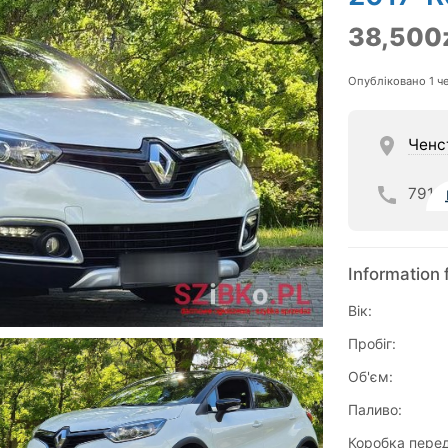
38,500
Опубліковано 1 ч
Ченс
791
Information 
Вік:
Пробіг:
Об'єм:
Паливо:
Коробка перед