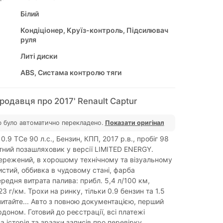
Білий
Кондіціонер, Круїз-контроль, Підсилювач
руля
Литі диски
ABS, Систама контролю тяги
родавця про 2017' Renault Captur
 було автоматично перекладено.
Показати оригінал
 0.9 TCe 90 л.с., Бензин, КПП, 2017 р.в., пробіг 98
тний позашляховик у версії LIMITED ENERGY.
ережений, в хорошому технічному та візуальному
истий, оббивка в чудовому стані, фарба
редня витрата палива: прибл. 5,4 л/100 км,
3 г/км. Трохи на ринку, тільки 0.9 бензин та 1.5
питайте... Авто з повною документацією, перший
доном. Готовий до реєстрації, всі платежі
а історія та зразки записів про перевірку