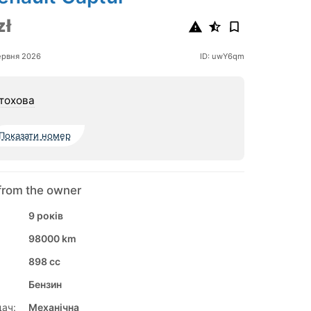
zł
ервня 2026
ID: uwY6qm
тохова
Показати номер
from the owner
9 років
98000 km
898 cc
Бензин
ач:
Механічна