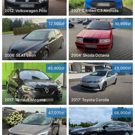
2012' Volkswagen Polo
2021' Citroen C3 Aircross
12,900zł
10,999zł
2008' SEAT Leon
2004' Skoda Octavia
45,900zł
49,000zł
2017' Renault Megane
2017' Toyota Corolla
47,000zł
68,900zł