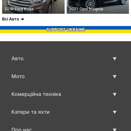
2019' Ford Kuga
2021' Opel Insignia
Всі Авто
SUPPORT UKRAINE
Авто
Вживані авто
Мото
Авто продаж
Вживані мото
Комерційна техніка
Мото продаж
Вживана техніка для бізнесу
Катери та яхти
Авто для бизнесу продаж
Вживані катри та яхти
Про нас