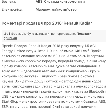
Безпека:
ABS, Систама контролю тяги
Електроніка:
Маршрутний комп'ютер
Коментарі продавця про 2018' Renault Kadjar
Цю інформацію було автоматично перекладено.
Показати
оригінал
Привіт. Продам Renault Kadjar 2018 року випуску 1.5 dCi
Energy Limited потужністю 110 к.с. об'ємом 1461 см³. Пробіг
автомобіля складає всього 83 600 км. Автомобіль імпортний,
з механічною коробкою передач, передній привід, в ошатному
сірому кольорі. Автомобіль має дуже багате обладнання, в
тому числі: - двозонний автоматичний кондиціонер - круїз-
контроль і обмежувач швидкості - безключова система
Keyless Go - датчик дощу і сутінок - світлодіодні денні ходові
вогні і світлодіодні задні ліхтарі - дзеркала з електроприводом
і підігрівом - передній і задній підлокітник - система Bluetooth і
USB - шкіряне кермо і ручка перемикання передач - система
Start-Stop - електростоянкове гальмо - системи безпеки: ABS,
ESP, тяга управління, передні, бічні та шторкові подушки