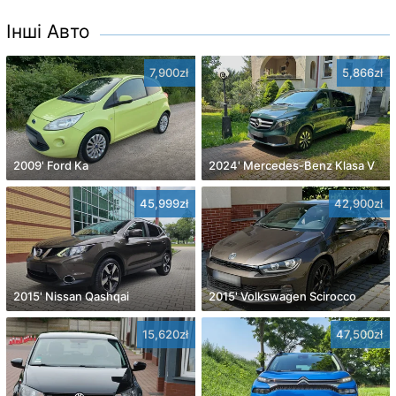
Інші Авто
7,900zł
5,866zł
2009' Ford Ka
2024' Mercedes-Benz Klasa V
45,999zł
42,900zł
2015' Nissan Qashqai
2015' Volkswagen Scirocco
15,620zł
47,500zł