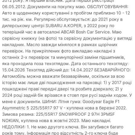
2012 року. Я перший власник. Дата першої реєстрації
06.05.2012. Документи на покупку маю. ОБСЛУГОВУВАННЯ:
Авто в щоденному користуванні з пробігом приблизно 10 - 12
тис. на рік. км. Регулярно обслуговується: до 2021 року в
дилерському центрі SUBARU A.KOPER, з 2022 року по
теперішній час в автосалоні ABCAR Bosh Car Service. Маю
сервісну книжку (на фото) та сервісну документацію у вигляді
накладних. Масло завжди мінялося в рамках щорічних
перевірок. На прикріплених фото викладаю накладні з
останніх 2-х перевірок та минулорічної заміни підшипників,
яка проходила поза техоглядом. Дата останнього техогляду:
15.04.2026 Техогляд дійсний до: 14.04.2027 БЕЗАВАРІЙНОГО:
Автомобіль можна вважати безаварійним, оскільки за всю
історію має лише дві пошкодження на парковці: 1) у 2017 році
пошкоджені праві передні двері та розбите дзеркало; 2) у
2024 році задній бік врізався в стовп при русі заднім ходом. У
мене є документи. ШИНИ: Літня гума: Goodyear Eagle F1
Asymmetric 5 225/55R17 97 V - куплена нова в березні 2022.
Зимова резина: 225/55R17 SNOWPROOF 2 97H 3PMSF
NOKIAN, куплена нова в жовтні 2023. Маю накладні.
НЕДОЛІКИ: 1. Не маю другого ключа. Він загубився багато
років тому. Інформація про відсутність 2-го ключа буде