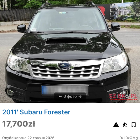
6 фото
2011' Subaru Forester
17,700zł
Опубліковано 22 травня 2026
ID: L0xOMg