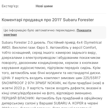
Екстер'єр:
Нові шини
Коментарі продавця про 2011' Subaru Forester
Цю інформацію було автоматично перекладено.
Показати
оригінал
Subaru Forester 2.0 дизель. Постійний привід 4x4 (Symetrical
AWD). Вихлопні гази: Євро 5. Автомобіль у версії Comfort,
тобто оснащений, серед іншого: камерою заднього виду,
дзеркалами з електроприводом і вбудованим покажчиком
повороту, двозонним кондиціонером, кермом з кнопками
керування аудіосистемою, підігрівом передніх сидінь. Крім
того, автомобіль має бічні молдинги та нестандартні диски.
ЦІНА: У вартість входить комплект зимових шин 225/55R17
SNOWPROOF 2 97H 3PMSF NOKIAN, які були придбані (нові) в
жовтні 2023 р. У вартість також входять дефекти, вказані в
кінці опису/відображені на фото, відповідно зменшено.
ПЕРШИЙ ВЛАСНИК: Автомобіль був придбаний в офіційному
дилерському салоні у Варшаві SUBARU A. KOPER в червні