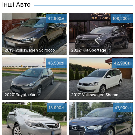
Інші Авто
42,900zł
108,500zł
2015' Volkswagen Scirocco
2022' Kia Sportage
46,500zł
42,900zł
2020' Toyota Yaris
2017' Volkswagen Sharan
18,900zł
47,900zł