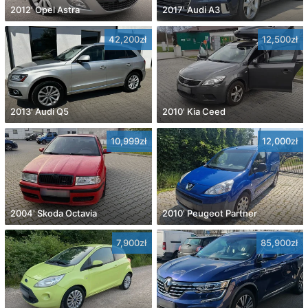
2012' Opel Astra
2017' Audi A3
42,200zł
12,500zł
2013' Audi Q5
2010' Kia Ceed
10,999zł
12,000zł
2004' Skoda Octavia
2010' Peugeot Partner
7,900zł
85,900zł