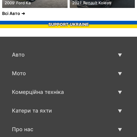
2009' Ford Ka
2021' Renault Koleos
Всі Авто
SUPPORT UKRAINE
Авто
Вживані авто
Мото
Авто продаж
Вживані мото
Комерційна техніка
Мото продаж
Вживана техніка для бізнесу
Катери та яхти
Авто для бизнесу продаж
Вживані катри та яхти
Про нас