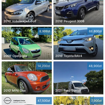
2010' Volkswagen Golf
2016' Peugeot 3008
9,999zł
68,800zł
2009' Opel Agila
2016' Toyota RAV4
14,200zł
48,900zł
2010' MINI One
2021' Ford Transit
47,500zł
7,900zł