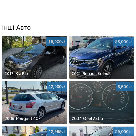
Інші Авто
45,000zł
85,900zł
2017' Kia Rio
2021' Renault Koleos
12,999zł
6,500zł
2009' Peugeot 407
2007' Opel Astra
12,999zł
59,000zł