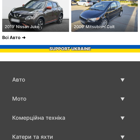
2019' Nissan Juke
2009' Mitsubishi Colt
Всі Авто
SUPPORT UKRAINE
Авто
Вживані авто
Мото
Авто продаж
Вживані мото
Комерційна техніка
Мото продаж
Вживана техніка для бізнесу
Катери та яхти