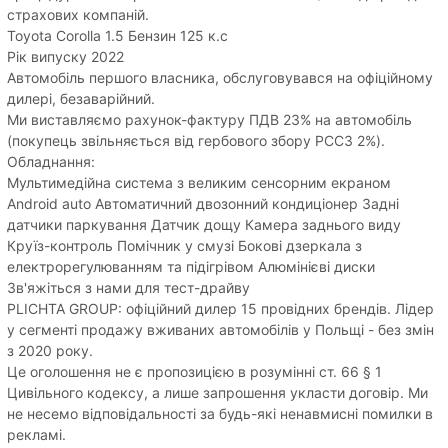
страхових компаній.
Toyota Corolla 1.5 Бензин 125 к.с
Рік випуску 2022
Автомобіль першого власника, обслуговувався на офіційному
дилері, безаварійний.
Ми виставляємо рахунок-фактуру ПДВ 23% на автомобіль
(покупець звільняється від гербового збору PCC3 2%).
Обладнання:
Мультимедійна система з великим сенсорним екраном
Android auto Автоматичний двозонний кондиціонер Задні
датчики паркування Датчик дощу Камера заднього виду
Круїз-контроль Помічник у смузі Бокові дзеркала з
електрорегулюванням та підігрівом Алюмінієві диски
Зв'яжіться з нами для тест-драйву
PLICHTA GROUP: офіційний дилер 15 провідних брендів. Лідер
у сегменті продажу вживаних автомобілів у Польщі - без змін
з 2020 року.
Це оголошення не є пропозицією в розумінні ст. 66 § 1
Цивільного кодексу, а лише запрошення укласти договір. Ми
не несемо відповідальності за будь-які ненавмисні помилки в
рекламі.