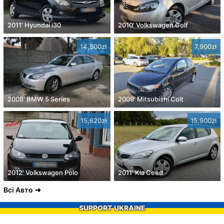
2011' Hyundai i30
2010' Volkswagen Golf
14,500zł
7,900zł
2008' BMW 5 Series
2009' Mitsubishi Colt
15,620zł
15,900zł
2012' Volkswagen Polo
2011' Kia Ceed
Всі Авто
SUPPORT UKRAINE