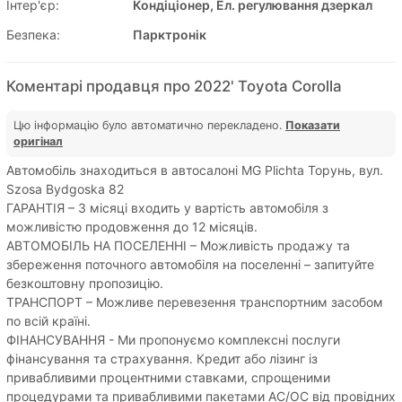
Інтер'єр:
Кондіціонер, Ел. регулювання дзеркал
Безпека:
Парктронік
Коментарі продавця про 2022' Toyota Corolla
Цю інформацію було автоматично перекладено.
Показати
оригінал
Автомобіль знаходиться в автосалоні MG Plichta Торунь, вул.
Szosa Bydgoska 82
ГАРАНТІЯ – 3 місяці входить у вартість автомобіля з
можливістю продовження до 12 місяців.
АВТОМОБІЛЬ НА ПОСЕЛЕННІ – Можливість продажу та
збереження поточного автомобіля на поселенні – запитуйте
безкоштовну пропозицію.
ТРАНСПОРТ – Можливе перевезення транспортним засобом
по всій країні.
ФІНАНСУВАННЯ - Ми пропонуємо комплексні послуги
фінансування та страхування. Кредит або лізинг із
привабливими процентними ставками, спрощеними
процедурами та привабливими пакетами AC/OC від провідних