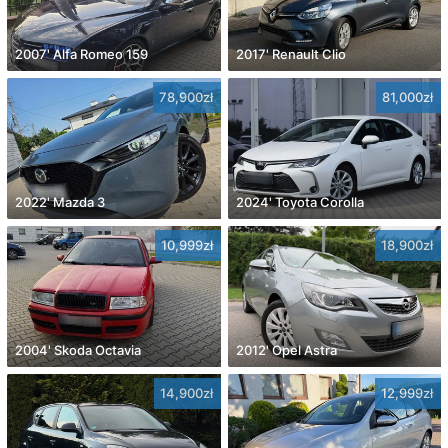
2007' Alfa Romeo 159
2017' Renault Clio
78,900zł
81,000zł
2022' Mazda 3
2024' Toyota Corolla
10,999zł
18,900zł
2004' Skoda Octavia
2012' Opel Astra
14,900zł
12,999zł