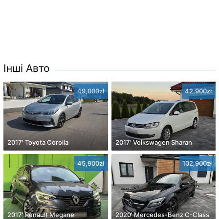
Інші Авто
49,000zł
42,900zł
2017' Toyota Corolla
2017' Volkswagen Sharan
45,900zł
102,900zł
2017' Renault Megane
2020' Mercedes-Benz C-Class