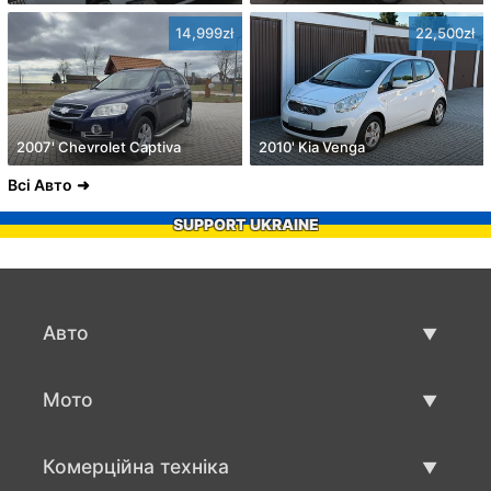
14,999zł
22,500zł
2007' Chevrolet Captiva
2010' Kia Venga
Всі Авто
SUPPORT UKRAINE
Авто
Вживані авто
Мото
Авто продаж
Вживані мото
Комерційна техніка