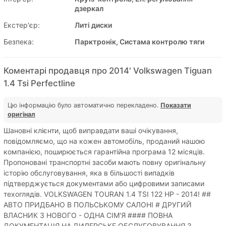
дзеркал
Екстер'єр:
Литі диски
Безпека:
Парктронік, Систама контролю тяги
Коментарі продавця про 2014' Volkswagen Tiguan
1.4 Tsi Perfectline
Цю інформацію було автоматично перекладено.
Показати
оригінал
Шановні клієнти, щоб виправдати ваші очікування,
повідомляємо, що на кожен автомобіль, проданий нашою
компанією, поширюється гарантійна програма 12 місяців.
Пропоновані транспортні засоби мають повну оригінальну
історію обслуговування, яка в більшості випадків
підтверджується документами або цифровими записами
техоглядів. VOLKSWAGEN TOURAN 1.4 TSI 122 HP - 2014! ##
АВТО ПРИДБАНО В ПОЛЬСЬКОМУ САЛОНІ # ДРУГИЙ
ВЛАСНИК З НОВОГО - ОДНА СІМ'Я #### ПОВНА
ДОКУМЕНТАЦІЯ НА ДИЛЕРСЬКЕ ОБСЛУГОВУВАННЯ З