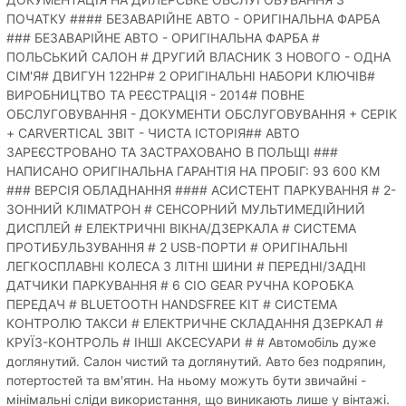
ПОЧАТКУ #### БЕЗАВАРІЙНЕ АВТО - ОРИГІНАЛЬНА ФАРБА
### БЕЗАВАРІЙНЕ АВТО - ОРИГІНАЛЬНА ФАРБА #
ПОЛЬСЬКИЙ САЛОН # ДРУГИЙ ВЛАСНИК З НОВОГО - ОДНА
СІМ'Я# ДВИГУН 122HP# 2 ОРИГІНАЛЬНІ НАБОРИ КЛЮЧІВ#
ВИРОБНИЦТВО ТА РЕЄСТРАЦІЯ - 2014# ПОВНЕ
ОБСЛУГОВУВАННЯ - ДОКУМЕНТИ ОБСЛУГОВУВАННЯ + CEPIK
+ CARVERTICAL ЗВІТ - ЧИСТА ІСТОРІЯ## АВТО
ЗАРЕЄСТРОВАНО ТА ЗАСТРАХОВАНО В ПОЛЬЩІ ###
НАПИСАНО ОРИГІНАЛЬНА ГАРАНТІЯ НА ПРОБІГ: 93 600 КМ
### ВЕРСІЯ ОБЛАДНАННЯ #### АСИСТЕНТ ПАРКУВАННЯ # 2-
ЗОННИЙ КЛІМАТРОН # СЕНСОРНИЙ МУЛЬТИМЕДІЙНИЙ
ДИСПЛЕЙ # ЕЛЕКТРИЧНІ ВІКНА/ДЗЕРКАЛА # СИСТЕМА
ПРОТИБУЛЬЗУВАННЯ # 2 USB-ПОРТИ # ОРИГІНАЛЬНІ
ЛЕГКОСПЛАВНІ КОЛЕСА З ЛІТНІ ШИНИ # ПЕРЕДНІ/ЗАДНІ
ДАТЧИКИ ПАРКУВАННЯ # 6 CIO GEAR РУЧНА КОРОБКА
ПЕРЕДАЧ # BLUETOOTH HANDSFREE KIT # СИСТЕМА
КОНТРОЛЮ ТАКСИ # ЕЛЕКТРИЧНЕ СКЛАДАННЯ ДЗЕРКАЛ #
КРУЇЗ-КОНТРОЛЬ # ІНШІ АКСЕСУАРИ # # Автомобіль дуже
доглянутий. Салон чистий та доглянутий. Авто без подряпин,
потертостей та вм'ятин. На ньому можуть бути звичайні -
мінімальні сліди використання, що виникають лише у вінтажі.