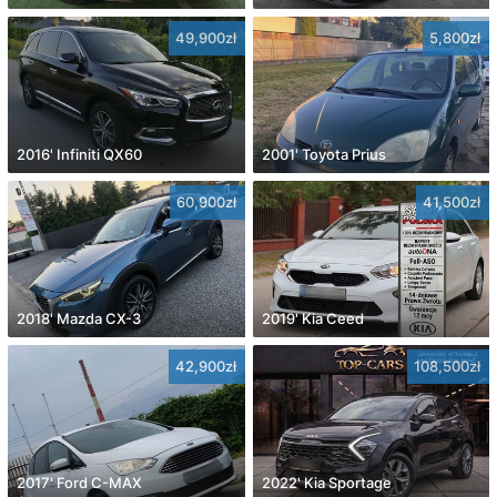
49,900zł
5,800zł
2016' Infiniti QX60
2001' Toyota Prius
60,900zł
41,500zł
2018' Mazda CX-3
2019' Kia Ceed
42,900zł
108,500zł
2017' Ford C-MAX
2022' Kia Sportage