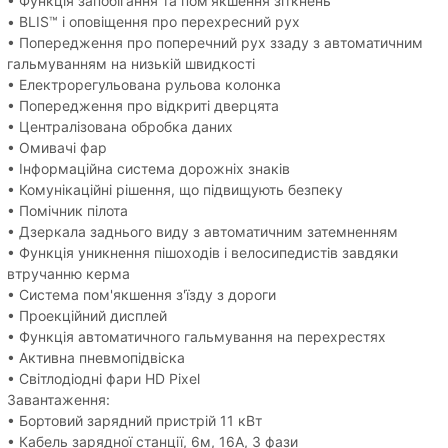
• Функція запобігання та пом'якшення зіткнень
• BLIS™ і оповіщення про перехресний рух
• Попередження про поперечний рух ззаду з автоматичним
гальмуванням на низькій швидкості
• Електрорегульована рульова колонка
• Попередження про відкриті дверцята
• Централізована обробка даних
• Омивачі фар
• Інформаційна система дорожніх знаків
• Комунікаційні рішення, що підвищують безпеку
• Помічник пілота
• Дзеркала заднього виду з автоматичним затемненням
• Функція уникнення пішоходів і велосипедистів завдяки
втручанню керма
• Система пом'якшення з'їзду з дороги
• Проекційний дисплей
• Функція автоматичного гальмування на перехрестях
• Активна пневмопідвіска
• Світлодіодні фари HD Pixel
Завантаження:
• Бортовий зарядний пристрій 11 кВт
• Кабель зарядної станції, 6м, 16А, 3 фази