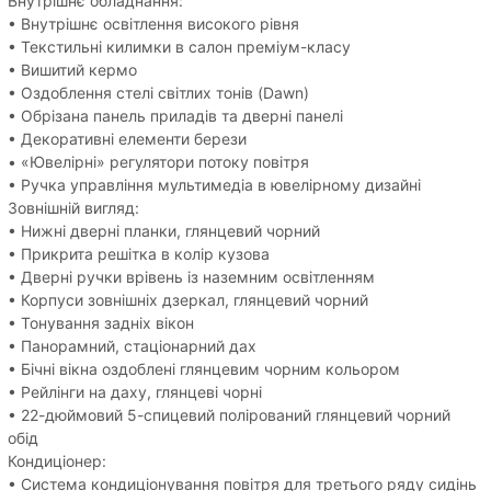
Внутрішнє обладнання:
• Внутрішнє освітлення високого рівня
• Текстильні килимки в салон преміум-класу
• Вишитий кермо
• Оздоблення стелі світлих тонів (Dawn)
• Обрізана панель приладів та дверні панелі
• Декоративні елементи берези
• «Ювелірні» регулятори потоку повітря
• Ручка управління мультимедіа в ювелірному дизайні
Зовнішній вигляд:
• Нижні дверні планки, глянцевий чорний
• Прикрита решітка в колір кузова
• Дверні ручки врівень із наземним освітленням
• Корпуси зовнішніх дзеркал, глянцевий чорний
• Тонування задніх вікон
• Панорамний, стаціонарний дах
• Бічні вікна оздоблені глянцевим чорним кольором
• Рейлінги на даху, глянцеві чорні
• 22-дюймовий 5-спицевий полірований глянцевий чорний
обід
Кондиціонер:
• Система кондиціонування повітря для третього ряду сидінь