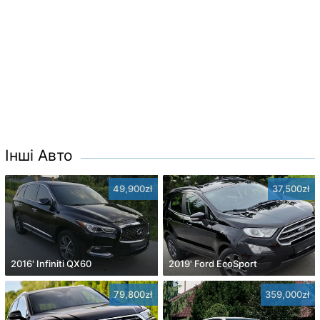
Інші Авто
49,900zł
37,500zł
2016' Infiniti QX60
2019' Ford EcoSport
79,800zł
359,000zł