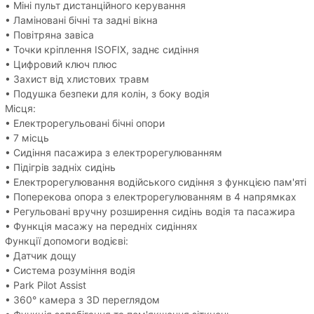
• Міні пульт дистанційного керування
• Ламіновані бічні та задні вікна
• Повітряна завіса
• Точки кріплення ISOFIX, заднє сидіння
• Цифровий ключ плюс
• Захист від хлистових травм
• Подушка безпеки для колін, з боку водія
Місця:
• Електрорегульовані бічні опори
• 7 місць
• Сидіння пасажира з електрорегулюванням
• Підігрів задніх сидінь
• Електрорегулювання водійського сидіння з функцією пам'яті
• Поперекова опора з електрорегулюванням в 4 напрямках
• Регульовані вручну розширення сидінь водія та пасажира
• Функція масажу на передніх сидіннях
Функції допомоги водієві:
• Датчик дощу
• Система розуміння водія
• Park Pilot Assist
• 360° камера з 3D переглядом