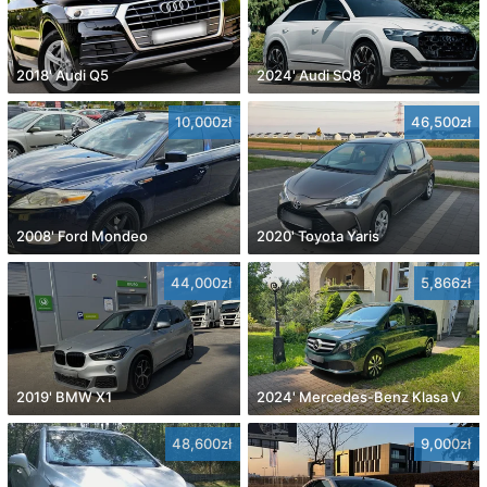
2018' Audi Q5
2024' Audi SQ8
10,000zł
46,500zł
2008' Ford Mondeo
2020' Toyota Yaris
44,000zł
5,866zł
2019' BMW X1
2024' Mercedes-Benz Klasa V
48,600zł
9,000zł