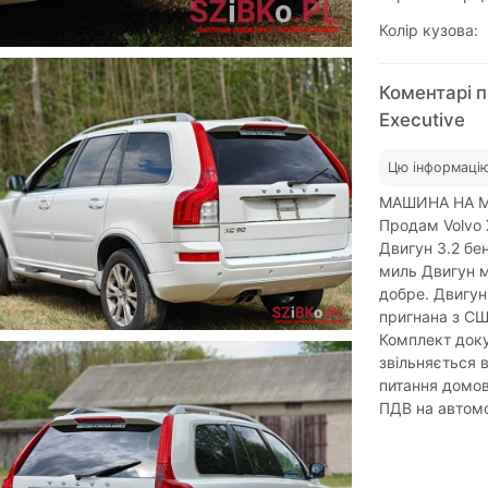
Колір кузова:
Коментарі п
Executive
Цю інформацію
МАШИНА НА МІС
Продам Volvo 
Двигун 3.2 бен
миль Двигун м
добре. Двигун
пригнана з США
Комплект доку
звільняється
питання домов
ПДВ на автом