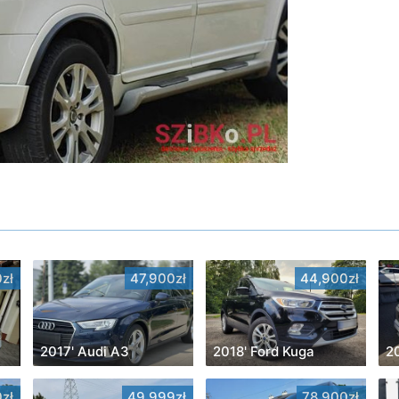
zł
47,900zł
44,900zł
2017' Audi A3
2018' Ford Kuga
2
zł
49,999zł
78,900zł