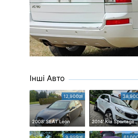
Інші Авто
12,900zł
38,900
2008' SEAT Leon
2014' Kia Sportage
9,999zł
61,000