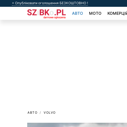
+ Опубліковати оголошення БЕЗКОШТОВНО !
АВТО
МОТО
КОМЕРЦІ
АВТО
VOLVO