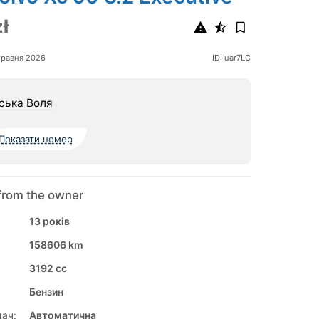
ł
травня 2026
ID: uar7LC
ська Воля
Показати номер
from the owner
13 років
158606 km
3192 cc
Бензин
ач:
Автоматична