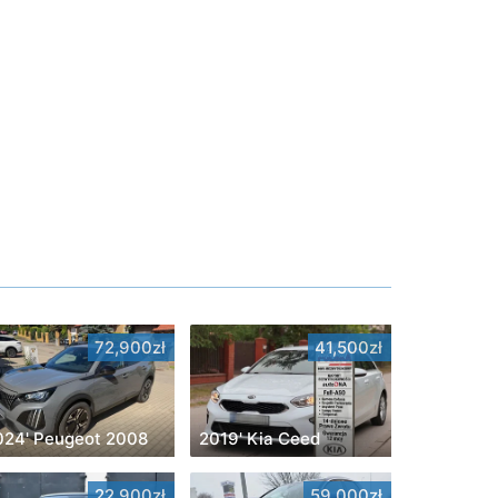
72,900zł
41,500zł
024' Peugeot 2008
2019' Kia Ceed
22,900zł
59,000zł