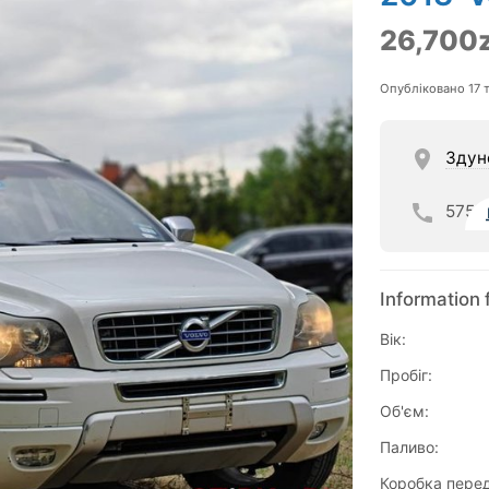
26,700z
Опубліковано 17 
Здун
575
Information 
Вік:
Пробіг:
Об'єм:
Паливо:
Коробка перед