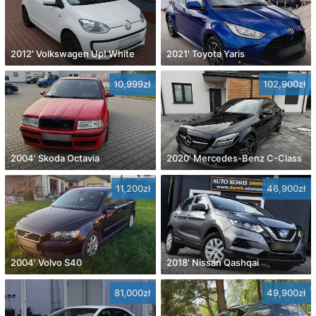
2012' Volkswagen Up! White
2021' Toyota Yaris
10,999zł
102,900zł
2004' Skoda Octavia
2020' Mercedes-Benz C-Class
11,200zł
46,900zł
2004' Volvo S40
2018' Nissan Qashqai
81,000zł
49,900zł