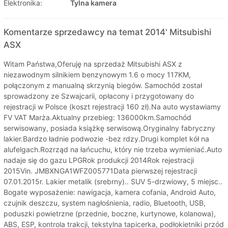
Elektronika:
Tylna kamera
Komentarze sprzedawcy na temat 2014' Mitsubishi
ASX
Witam Państwa,Oferuję na sprzedaż Mitsubishi ASX z
niezawodnym silnikiem benzynowym 1.6 o mocy 117KM,
połączonym z manualną skrzynią biegów. Samochód został
sprowadzony ze Szwajcarii, opłacony i przygotowany do
rejestracji w Polsce (koszt rejestracji 160 zł).Na auto wystawiamy
FV VAT Marża.Aktualny przebieg: 136000km.Samochód
serwisowany, posiada książkę serwisową.Oryginalny fabryczny
lakier.Bardzo ładnie podwozie -bez rdzy.Drugi komplet kół na
alufelgach.Rozrząd na łańcuchu, który nie trzeba wymieniać.Auto
nadaje się do gazu LPGRok produkcji 2014Rok rejestracji
2015Vin. JMBXNGA1WFZ005771Data pierwszej rejestracji
07.01.2015r. Lakier metalik (srebrny).. SUV 5-drzwiowy, 5 miejsc..
Bogate wyposażenie: nawigacja, kamera cofania, Android Auto,
czujnik deszczu, system nagłośnienia, radio, Bluetooth, USB,
poduszki powietrzne (przednie, boczne, kurtynowe, kolanowa),
ABS, ESP, kontrola trakcji, tekstylna tapicerka, podłokietniki przód