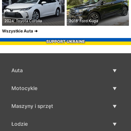
2024' Toyota Corolla
2018' Ford Kuga
Wszystkie Auta
SUPPORT UKRAINE
Auta
Auta używane
Motocykle
Szybka sprzedaż aut
Motocykle używane
Maszyny i sprzęt
Sprzedaż motocykli
Maszyny i sprzęt używane
Łodzie