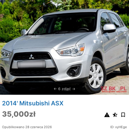
6 zdjęć
2014' Mitsubishi ASX
35,000zł
Opublikowano 28 czerwca 2026
ID: xyHEge