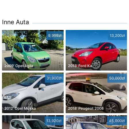
Inne Auta
9,999zł
13,200zł
2009' Opel Agila
2013' Ford Ka
31,900zł
50,000zł
2012' Opel Mokka
2018' Peugeot 2008
13,920zł
45,000zł