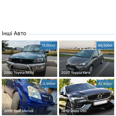
Інші Авто
12,000zł
46,500zł
2000' Toyota RAV4
2020' Toyota Yaris
4,999zł
62,800zł
2006' Opel Meriva
2019' Volvo V60