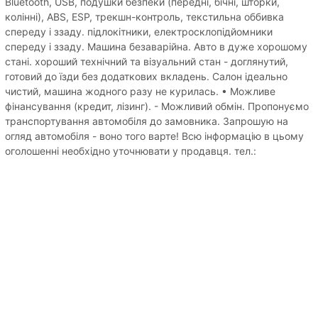
Bluetooth, USB, подушки безпеки (передні, бічні, шторки,
колінні), ABS, ESP, трекшн-контроль, текстильна оббивка
спереду і ззаду. підлокітники, електросклопідйомники
спереду і ззаду. Машина безаварійна. Авто в дуже хорошому
стані. хороший технічний та візуальний стан - доглянутий,
готовий до їзди без додаткових вкладень. Салон ідеально
чистий, машина жодного разу не курилась. • Можливе
фінансування (кредит, лізинг). - Можливий обмін. Пропонуємо
транспортування автомобіля до замовника. Запрошую на
огляд автомобіля - воно того варте! Всю інформацію в цьому
оголошенні необхідно уточнювати у продавця. тел.: