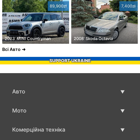
89,900zł
7,400zł
2023' MINI Countryman
2008' Skoda Octavia
Всі Авто
SUPPORT UKRAINE
Авто
Вживані авто
Мото
Авто продаж
Вживані мото
Комерційна техніка
Мото продаж