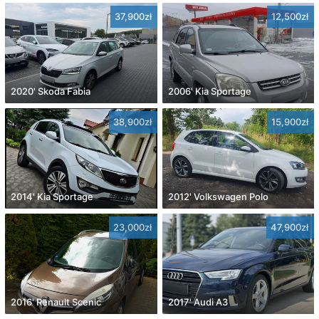
37,900zł
12,500zł
2020' Skoda Fabia
2006' Kia Sportage
38,900zł
15,900zł
2014' Kia Sportage
2012' Volkswagen Polo
23,000zł
47,900zł
2016' Renault Scenic
2017' Audi A3