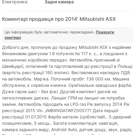
Електроніка:
Задня камера
Коментарі продавця про 2014' Mitsubishi ASX
Цю інформацію було автоматично перекладено.
Показати
оригінал
Доброго дня, пропоную до продажу Mitsubishi ASX з надійним
бензиновим двигуном 1.6 потужністю 117 к. с., в поєднанні з
механічною коробкою передач. Автомобіль пригнаний зі
Швейцарії, оплачений та підготовлений до реєстрації в Польщі
(вартість реєстрації 160 злотих). Виставляємо накладну ПДВ
на автомобіль. Маржа. Поточний пробіг: 136 000 км. Машина
обслужена, є сервісна книжка. Оригінальна заводська фарба.
Дуже гарне шасі - без іржі. Другий комплект дисків на
легкосплавних дисках. Ланцюг ГРМ на ланцюг не потребує
заміни. Автомобіль підходить на LPG газ Рік випуску 2014 Рік
реєстрації 2015 Vin. JMBXNGA1WFZ005771 Дата першої
реєстрації 01.07.2015 Фарба металік (сріблястий).. 5-дверний
позашляховик, 5 місць.. Багата комплектація: навігація,
камера заднього виду, Android Auto, датчик дощу, звук, радіо,