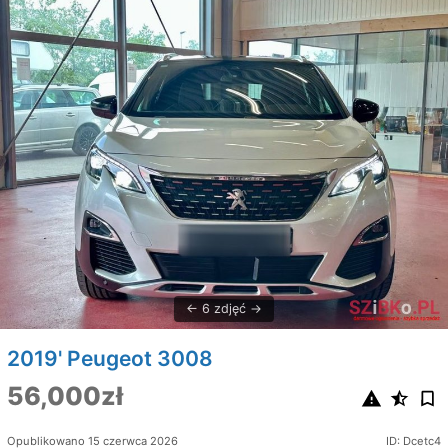
6 zdjęć
2019' Peugeot 3008
56,000zł
Opublikowano 15 czerwca 2026
ID: Dcetc4