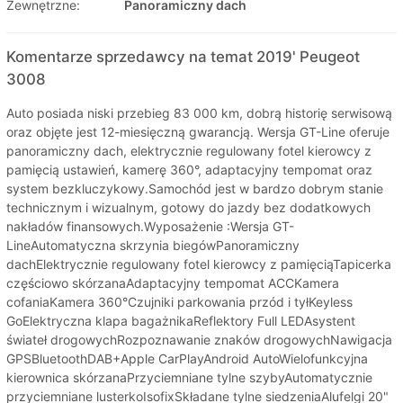
Zewnętrzne:
Panoramiczny dach
Komentarze sprzedawcy na temat 2019' Peugeot
3008
Auto posiada niski przebieg 83 000 km, dobrą historię serwisową
oraz objęte jest 12-miesięczną gwarancją. Wersja GT-Line oferuje
panoramiczny dach, elektrycznie regulowany fotel kierowcy z
pamięcią ustawień, kamerę 360°, adaptacyjny tempomat oraz
system bezkluczykowy.Samochód jest w bardzo dobrym stanie
technicznym i wizualnym, gotowy do jazdy bez dodatkowych
nakładów finansowych.Wyposażenie :Wersja GT-
LineAutomatyczna skrzynia biegówPanoramiczny
dachElektrycznie regulowany fotel kierowcy z pamięciąTapicerka
częściowo skórzanaAdaptacyjny tempomat ACCKamera
cofaniaKamera 360°Czujniki parkowania przód i tyłKeyless
GoElektryczna klapa bagażnikaReflektory Full LEDAsystent
świateł drogowychRozpoznawanie znaków drogowychNawigacja
GPSBluetoothDAB+Apple CarPlayAndroid AutoWielofunkcyjna
kierownica skórzanaPrzyciemniane tylne szybyAutomatycznie
przyciemniane lusterkoIsofixSkładane tylne siedzeniaAlufelgi 20"