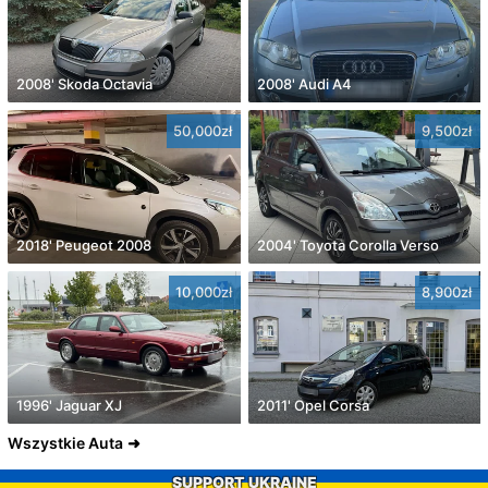
2008' Skoda Octavia
2008' Audi A4
50,000zł
9,500zł
2018' Peugeot 2008
2004' Toyota Corolla Verso
10,000zł
8,900zł
1996' Jaguar XJ
2011' Opel Corsa
Wszystkie Auta
SUPPORT UKRAINE