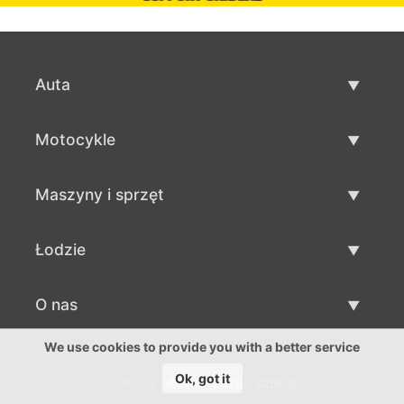
Auta
Auta używane
Motocykle
Szybka sprzedaż aut
Motocykle używane
Maszyny i sprzęt
Sprzedaż motocykli
Maszyny i sprzęt używane
Łodzie
Sprzedaż maszyn i sprzętu
Łodzie używane
O nas
Sprzedaż łodzi
O nas
We use cookies to provide you with a better service
Ok, got it
©2016-2026 - szbk.pl
Kontakty