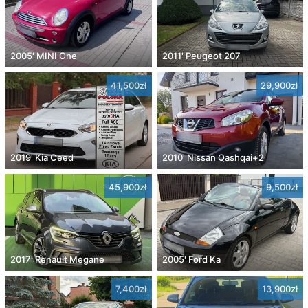
2005' MINI One
2011' Peugeot 207
41,500zł
29,900zł
2019' Kia Ceed
2010' Nissan Qashqai+2
45,900zł
9,500zł
2017' Renault Megane
2005' Ford Ka
7,400zł
13,900zł