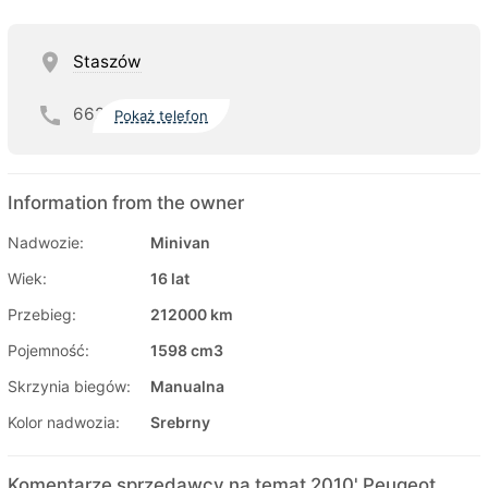
Staszów
662
Pokaż telefon
Information from the owner
Nadwozie:
Minivan
Wiek:
16 lat
Przebieg:
212000 km
Pojemność:
1598 cm3
Skrzynia biegów:
Manualna
Kolor nadwozia:
Srebrny
Komentarze sprzedawcy na temat 2010' Peugeot