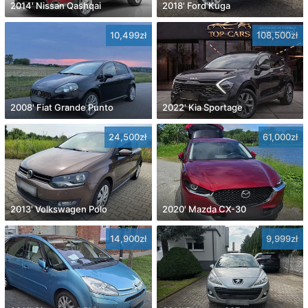
2014' Nissan Qashqai
2018' Ford Kuga
10,499zł
108,500zł
2008' Fiat Grande Punto
2022' Kia Sportage
24,500zł
61,000zł
2013' Volkswagen Polo
2020' Mazda CX-30
14,900zł
9,999zł