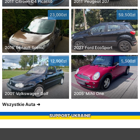
2011' Citroen C4 Picasso
2011' Peugeot 207
23,000zł
59,500zł
2016' Renault Scenic
2021' Ford EcoSport
12,900zł
5,500zł
2001' Volkswagen Golf
2005' MINI One
Wszystkie Auta
SUPPORT UKRAINE