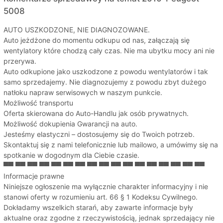
5008
AUTO USZKODZONE, NIE DIAGNOZOWANE.
Auto jeżdżone do momentu odkupu od nas, załączają się
wentylatory które chodzą cały czas. Nie ma ubytku mocy ani nie
przerywa.
Auto odkupione jako uszkodzone z powodu wentylatorów i tak
samo sprzedajemy. Nie diagnozujemy z powodu zbyt dużego
natłoku napraw serwisowych w naszym punkcie.
Możliwość transportu
Oferta skierowana do Auto-Handlu jak osób prywatnych.
Możliwość dokupienia Gwarancji na auto.
Jesteśmy elastyczni – dostosujemy się do Twoich potrzeb.
Skontaktuj się z nami telefonicznie lub mailowo, a umówimy się na
spotkanie w dogodnym dla Ciebie czasie.
▀▀ ▀▀ ▀▀ ▀▀ ▀▀ ▀▀ ▀▀ ▀▀ ▀▀ ▀▀ ▀▀ ▀▀ ▀▀ ▀▀ ▀▀ ▀▀ ▀▀
Informacje prawne
Niniejsze ogłoszenie ma wyłącznie charakter informacyjny i nie
stanowi oferty w rozumieniu art. 66 § 1 Kodeksu Cywilnego.
Dokładamy wszelkich starań, aby zawarte informacje były
aktualne oraz zgodne z rzeczywistością, jednak sprzedający nie