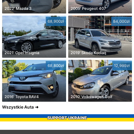
2022' Mazda 3
2009' Peugeot 407
68,900zł
84,000zł
2021' Opel Insignia
2019' Skoda Kodiaq
68,800zł
12,999zł
2016' Toyota RAV4
2010' Volkswagen Golf
Wszystkie Auta
SUPPORT UKRAINE