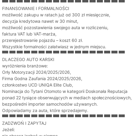
▀▀ ▀▀ ▀▀ ▀▀ ▀▀ ▀▀ ▀▀ ▀▀ ▀▀ ▀▀ ▀▀ ▀▀ ▀▀ ▀▀ ▀▀ ▀▀ ▀▀
FINANSOWANIE I FORMALNOŚCI
możliwość zakupu w ratach już od 300 zł miesięcznie,
decyzja kredytowa nawet w 30 minut,
możliwość pozostawienia swojego auta w rozliczeniu,
faktura VAT lub VAT-marża,
przerejestrowanie pojazdu – koszt 60 zł.
Wszystkie formalności załatwiasz w jednym miejscu.
▀▀ ▀▀ ▀▀ ▀▀ ▀▀ ▀▀ ▀▀ ▀▀ ▀▀ ▀▀ ▀▀ ▀▀ ▀▀ ▀▀ ▀▀ ▀▀ ▀▀
DLACZEGO AUTO KARSKI
wyróżnienia branżowe:
Orły Motoryzacji 2024/2025/2026,
Firma Godna Zaufania 2024/2025/2026,
członkostwo UCD UNIQA Elite Club,
Nominacja do Tytani Otomoto w kategorii Doskonała Reputacja
ponad 22 tysiące obserwujących w mediach społecznościowych,
bezpośredni importer samochodów używanych.
Odpowiadamy za auta, które sprzedajemy.
▀▀ ▀▀ ▀▀ ▀▀ ▀▀ ▀▀ ▀▀ ▀▀ ▀▀ ▀▀ ▀▀ ▀▀ ▀▀ ▀▀ ▀▀ ▀▀ ▀▀
ZADZWOŃ I ZAPYTAJ
Jeżeli:
nie chcesz jechać w ciemno,