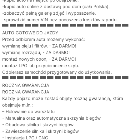
-kupić auto online z dostawą pod dom (cała Polska),
-zobaczyć pełną galerię zdjęć i wyposażenie,
-sprawdzić numer VIN bez ponoszenia kosztów raportu.
▀▀ ▀▀ ▀▀ ▀▀ ▀▀ ▀▀ ▀▀ ▀▀ ▀▀ ▀▀ ▀▀ ▀▀ ▀▀ ▀▀ ▀▀ ▀▀ ▀▀
AUTO GOTOWE DO JAZDY
Przed odbiorem auta możemy wykonać:
wymianę oleju i filtrów, - ZA DARMO!
wymianę rozrządu, - ZA DARMO!
montaż nowych opon, - ZA DARMO!
montaż LPG lub przyciemnienie szyb.
Odbierasz samochód przygotowany do użytkowania.
▀▀ ▀▀ ▀▀ ▀▀ ▀▀ ▀▀ ▀▀ ▀▀ ▀▀ ▀▀ ▀▀ ▀▀ ▀▀ ▀▀ ▀▀ ▀▀ ▀▀
ROCZNA GWARANCJA
ROCZNA GWARANCJA
Każdy pojazd może zostać objęty roczną gwarancją, która
obejmuje m.in.:
– Holowanie do warsztatu
- Manualna oraz automatyczna skrzynia biegów
- Obudowa silnika i skrzyni biegów
- Zawieszenie silnika i skrzyni biegów
- Instalacja LPG / CNG