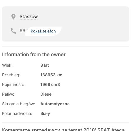
Staszów
662
Pokaż telefon
Information from the owner
Wiek:
8 lat
Przebieg:
168953 km
Pojemność:
1968 cm3
Paliwo:
Diesel
Skrzynia biegów:
Automatyczna
Kolor nadwozia:
Biały
Komentarze sprzedawcy na temat 2018' SEAT Ateca