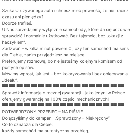
Szukasz używanego auta i chcesz mieć pewność, że nie tracisz
czasu ani pieniędzy?
Dobrze trafiłeś.
U Nas sprzedajemy wyłącznie samochody, które da się uczciwie
sprawdzić i normalnie użytkować. Bez tajemnic, bez „okazji z
haczykiem”.
Zadzwoń – w kilka minut powiem Ci, czy ten samochód ma sens
dla Ciebie, zanim przyjedziesz na miejsce.
Preferujemy rozmowę, bo nie jesteśmy kolejnym komisem od
pustych opisów.
Mówimy wprost, jak jest – bez koloryzowania i bez obiecywania
„ideału”.
▀▀ ▀▀ ▀▀ ▀▀ ▀▀ ▀▀ ▀▀ ▀▀ ▀▀ ▀▀ ▀▀ ▀▀ ▀▀ ▀▀ ▀▀ ▀▀ ▀▀
Sprawdź informacje o rocznej gwarancji - jako jedyni w Polsce
oferujemy gwarancję na 100% części mechanicznych!
▀▀ ▀▀ ▀▀ ▀▀ ▀▀ ▀▀ ▀▀ ▀▀ ▀▀ ▀▀ ▀▀ ▀▀ ▀▀ ▀▀ ▀▀ ▀▀ ▀▀
POTWIERDZONY PRZEBIEG – NA PIŚMIE
Dołączyliśmy do kampanii „Sprawdzony – Niekręcony”.
Co to oznacza dla Ciebie:
każdy samochód ma autentyczny przebieg,