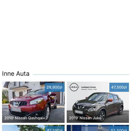
Inne Auta
29,900zł
47,500zł
2010' Nissan Qashqai+2
2019' Nissan Juke
47,500zł
52,500zł