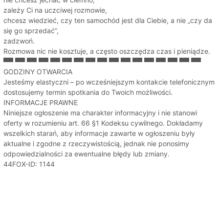
zależy Ci na uczciwej rozmowie,
chcesz wiedzieć, czy ten samochód jest dla Ciebie, a nie „czy da
się go sprzedać”,
zadzwoń.
Rozmowa nic nie kosztuje, a często oszczędza czas i pieniądze.
▀▀ ▀▀ ▀▀ ▀▀ ▀▀ ▀▀ ▀▀ ▀▀ ▀▀ ▀▀ ▀▀ ▀▀ ▀▀ ▀▀ ▀▀ ▀▀ ▀▀
GODZINY OTWARCIA
Jesteśmy elastyczni – po wcześniejszym kontakcie telefonicznym
dostosujemy termin spotkania do Twoich możliwości.
INFORMACJE PRAWNE
Niniejsze ogłoszenie ma charakter informacyjny i nie stanowi
oferty w rozumieniu art. 66 §1 Kodeksu cywilnego. Dokładamy
wszelkich starań, aby informacje zawarte w ogłoszeniu były
aktualne i zgodne z rzeczywistością, jednak nie ponosimy
odpowiedzialności za ewentualne błędy lub zmiany.
44FOX-ID: 1144