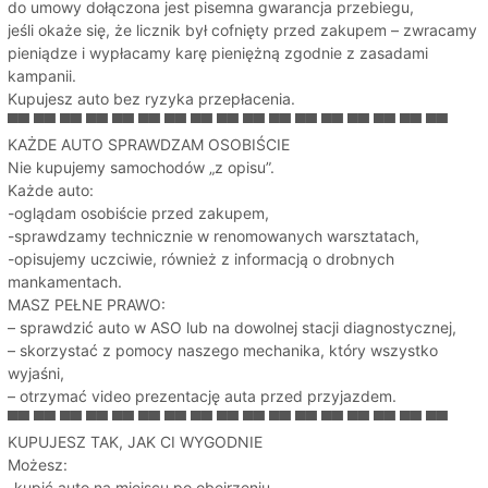
do umowy dołączona jest pisemna gwarancja przebiegu,
jeśli okaże się, że licznik był cofnięty przed zakupem – zwracamy
pieniądze i wypłacamy karę pieniężną zgodnie z zasadami
kampanii.
Kupujesz auto bez ryzyka przepłacenia.
▀▀ ▀▀ ▀▀ ▀▀ ▀▀ ▀▀ ▀▀ ▀▀ ▀▀ ▀▀ ▀▀ ▀▀ ▀▀ ▀▀ ▀▀ ▀▀ ▀▀
KAŻDE AUTO SPRAWDZAM OSOBIŚCIE
Nie kupujemy samochodów „z opisu”.
Każde auto:
-oglądam osobiście przed zakupem,
-sprawdzamy technicznie w renomowanych warsztatach,
-opisujemy uczciwie, również z informacją o drobnych
mankamentach.
MASZ PEŁNE PRAWO:
– sprawdzić auto w ASO lub na dowolnej stacji diagnostycznej,
– skorzystać z pomocy naszego mechanika, który wszystko
wyjaśni,
– otrzymać video prezentację auta przed przyjazdem.
▀▀ ▀▀ ▀▀ ▀▀ ▀▀ ▀▀ ▀▀ ▀▀ ▀▀ ▀▀ ▀▀ ▀▀ ▀▀ ▀▀ ▀▀ ▀▀ ▀▀
KUPUJESZ TAK, JAK CI WYGODNIE
Możesz:
-kupić auto na miejscu po obejrzeniu,