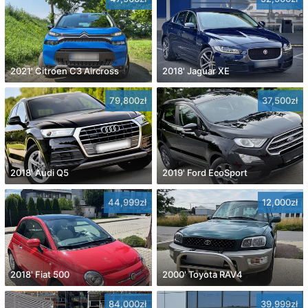
2021' Citroen C3 Aircross
2018' Jaguar XE
79,800zł
37,500zł
2018' Audi Q5
2019' Ford EcoSport
44,999zł
12,000zł
2018' Fiat 500
2000' Toyota RAV4
84,000zł
39,999zł