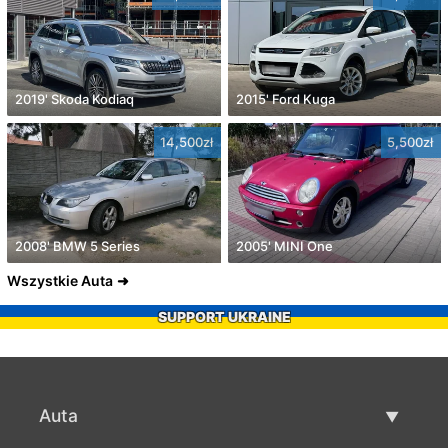
2019' Skoda Kodiaq
2015' Ford Kuga
14,500zł
5,500zł
2008' BMW 5 Series
2005' MINI One
Wszystkie Auta
SUPPORT UKRAINE
Auta