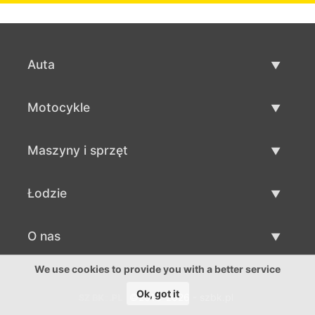
Auta
Auta używane
Motocykle
Szybka sprzedaż aut
Motocykle używane
Maszyny i sprzęt
Sprzedaż motocykli
Maszyny i sprzęt używane
Łodzie
Sprzedaż maszyn i sprzętu
Łodzie używane
O nas
Sprzedaż łodzi
O nas
We use cookies to provide you with a better service
Ok, got it
©2016-2026 - szbk.pl
Kontakty