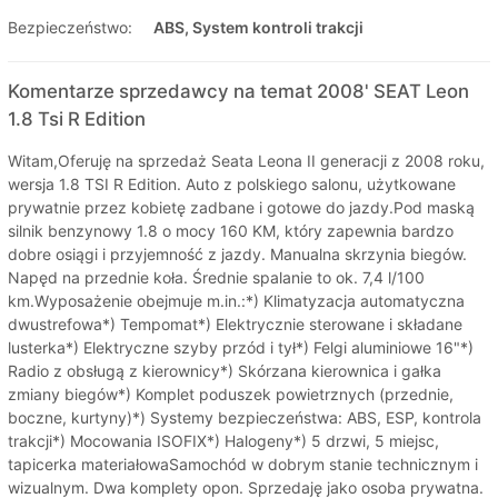
Bezpieczeństwo:
ABS, System kontroli trakcji
Komentarze sprzedawcy na temat 2008' SEAT Leon
1.8 Tsi R Edition
Witam,Oferuję na sprzedaż Seata Leona II generacji z 2008 roku,
wersja 1.8 TSI R Edition. Auto z polskiego salonu, użytkowane
prywatnie przez kobietę zadbane i gotowe do jazdy.Pod maską
silnik benzynowy 1.8 o mocy 160 KM, który zapewnia bardzo
dobre osiągi i przyjemność z jazdy. Manualna skrzynia biegów.
Napęd na przednie koła. Średnie spalanie to ok. 7,4 l/100
km.Wyposażenie obejmuje m.in.:*) Klimatyzacja automatyczna
dwustrefowa*) Tempomat*) Elektrycznie sterowane i składane
lusterka*) Elektryczne szyby przód i tył*) Felgi aluminiowe 16"*)
Radio z obsługą z kierownicy*) Skórzana kierownica i gałka
zmiany biegów*) Komplet poduszek powietrznych (przednie,
boczne, kurtyny)*) Systemy bezpieczeństwa: ABS, ESP, kontrola
trakcji*) Mocowania ISOFIX*) Halogeny*) 5 drzwi, 5 miejsc,
tapicerka materiałowaSamochód w dobrym stanie technicznym i
wizualnym. Dwa komplety opon. Sprzedaję jako osoba prywatna.