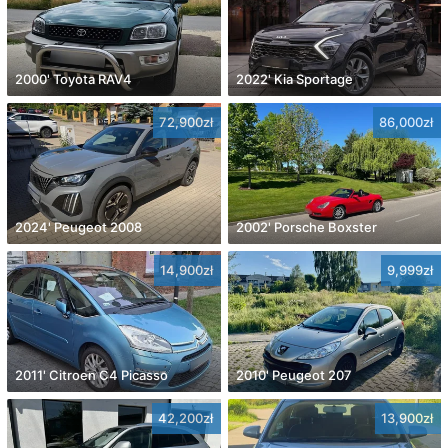
2000' Toyota RAV4
2022' Kia Sportage
72,900zł
86,000zł
2024' Peugeot 2008
2002' Porsche Boxster
14,900zł
9,999zł
2011' Citroen C4 Picasso
2010' Peugeot 207
42,200zł
13,900zł