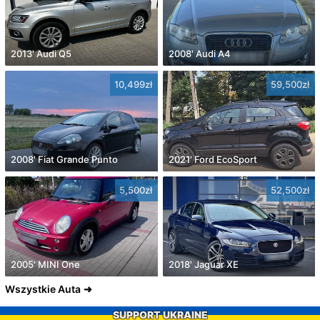
2013' Audi Q5
2008' Audi A4
10,499zł
59,500zł
2008' Fiat Grande Punto
2021' Ford EcoSport
5,500zł
52,500zł
2005' MINI One
2018' Jaguar XE
Wszystkie Auta
SUPPORT UKRAINE